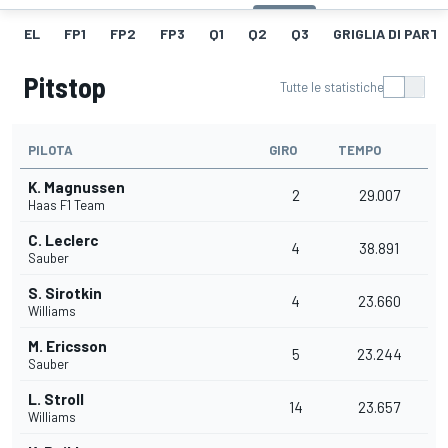
EL
FP1
FP2
FP3
Q1
Q2
Q3
GRIGLIA DI PART
Pitstop
Tutte le statistiche
PILOTA
GIRO
TEMPO
K. Magnussen
2
29.007
Haas F1 Team
C. Leclerc
4
38.891
Sauber
S. Sirotkin
4
23.660
Williams
M. Ericsson
5
23.244
Sauber
L. Stroll
14
23.657
Williams