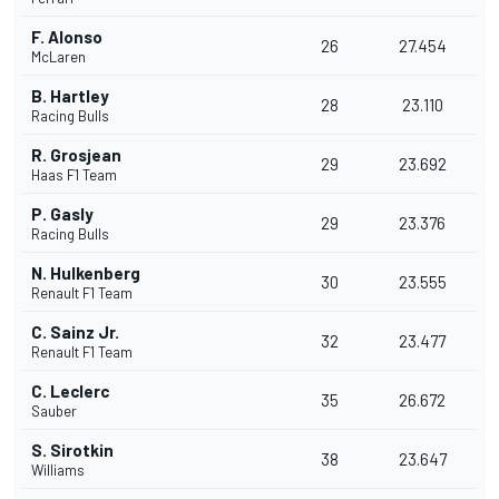
F. Alonso
26
27.454
McLaren
B. Hartley
28
23.110
Racing Bulls
R. Grosjean
29
23.692
Haas F1 Team
P. Gasly
29
23.376
Racing Bulls
N. Hulkenberg
30
23.555
Renault F1 Team
C. Sainz Jr.
32
23.477
Renault F1 Team
C. Leclerc
35
26.672
Sauber
S. Sirotkin
38
23.647
Williams