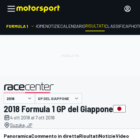
RISULTATI
FORMULA 1
HOME
NOTIZIE
CALENDARIO
CLASSIFICA
PHOT
GP DEL GIAPPONE
presentato da
2018 Formula 1 GP del Giappone
4 ott 2018 al 7 ott 2018
Suzuka, JP
Panoramica
Commento in diretta
Risultati
Notizie
Video