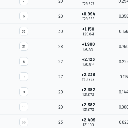
20
0.25
7
1'29.627
+0.994
20
0.05
5
1'29.685
+1.150
30
0.15
33
1'29.841
+1.900
28
0.75
31
1'30.591
+2.123
22
0.22
8
1'30.814
+2.238
27
0.115
16
1'30.929
+2.382
29
0.14
9
1'31.073
+2.382
20
0.00
10
1'31.073
+2.409
23
0.02
55
1'31.100