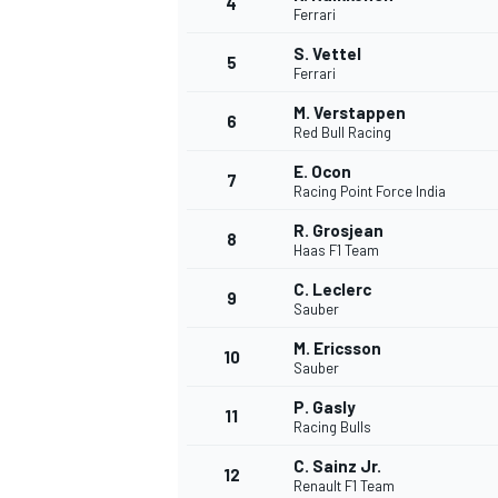
4
Ferrari
S. Vettel
5
Ferrari
M. Verstappen
6
Red Bull Racing
E. Ocon
7
Racing Point Force India
R. Grosjean
8
Haas F1 Team
C. Leclerc
9
Sauber
M. Ericsson
10
Sauber
P. Gasly
11
Racing Bulls
C. Sainz Jr.
MONOPOSTO
12
Renault F1 Team