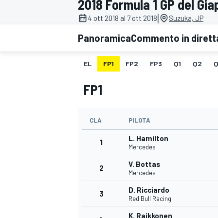
2018 Formula 1 GP del Gi
MOTOGP
WEC
|
4 ott 2018 al 7 ott 2018
Suzuka, JP
Panoramica
Commento in dirett
EL
FP1
FP2
FP3
Q1
Q2
Q
FP1
CLA
PILOTA
WRC
L. Hamilton
1
Mercedes
V. Bottas
2
Mercedes
D. Ricciardo
3
Red Bull Racing
K. Raikkonen