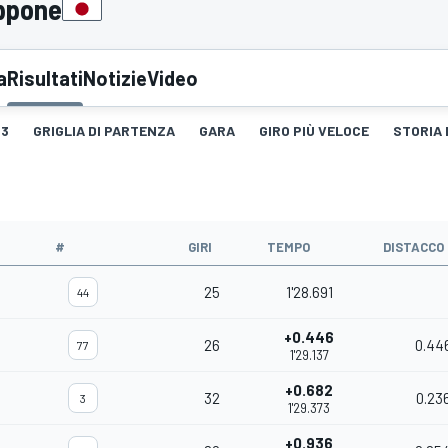
appone
a
Risultati
Notizie
Video
3
GRIGLIA DI PARTENZA
GARA
GIRO PIÙ VELOCE
STORIA 
#
GIRI
TEMPO
DISTACCO
25
1'28.691
44
+0.446
26
0.44
77
1'29.137
+0.682
32
0.23
3
1'29.373
+0.936