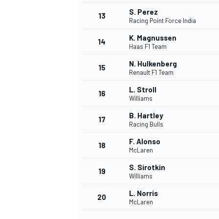
S. Perez
13
Racing Point Force India
K. Magnussen
14
Haas F1 Team
N. Hulkenberg
15
Renault F1 Team
L. Stroll
16
Williams
B. Hartley
17
Racing Bulls
F. Alonso
18
McLaren
S. Sirotkin
19
Williams
L. Norris
20
McLaren