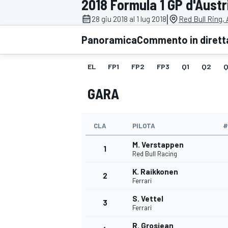
2018 Formula 1 GP d'Austr
MOTOGP
WEC
|
28 giu 2018 al 1 lug 2018
Red Bull Ring,
Panoramica
Commento in dirett
EL
FP1
FP2
FP3
Q1
Q2
Q
GARA
CLA
PILOTA
#
WRC
M. Verstappen
1
Red Bull Racing
K. Raikkonen
2
Ferrari
S. Vettel
3
Ferrari
R. Grosjean