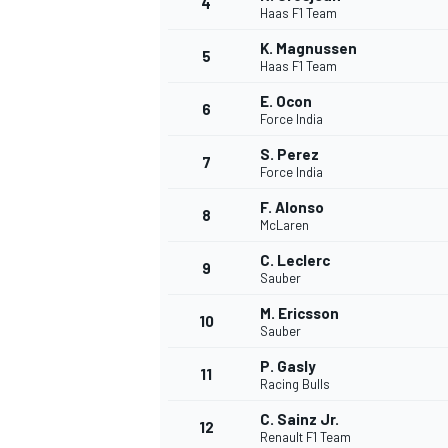
4
Haas F1 Team
K. Magnussen
5
Haas F1 Team
E. Ocon
6
Force India
S. Perez
7
Force India
F. Alonso
8
McLaren
C. Leclerc
9
Sauber
M. Ericsson
10
Sauber
P. Gasly
11
Racing Bulls
C. Sainz Jr.
MONOPOSTO
12
Renault F1 Team