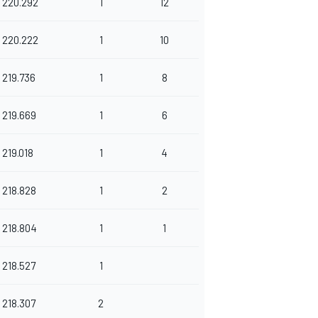
220.292
1
12
220.222
1
10
219.736
1
8
219.669
1
6
219.018
1
4
218.828
1
2
218.804
1
1
218.527
1
218.307
2