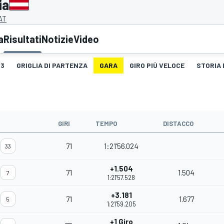
ia
 AT
a
Risultati
Notizie
Video
3
GRIGLIA DI PARTENZA
GARA
GIRO PIÙ VELOCE
STORIA 
GIRI
TEMPO
DISTACCO
71
1:21'56.024
33
+1.504
71
1.504
7
1:21'57.528
+3.181
71
1.677
5
1:21'59.205
+1 Giro