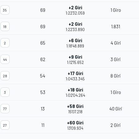
+2 Giri
69
1 Giro
35
1:22'32.059
+2 Giri
69
1.831
18
1:22'33.890
+6 Giri
65
4 Giri
2
1:18'48.889
+9 Giri
62
3 Giri
44
1:12'15.652
+17 Giri
54
8 Giri
28
1:04'33.345
+18 Giri
53
1 Giro
3
1:02'04.264
+58 Giri
13
40 Giri
77
15'07.218
+60 Giri
11
2 Giri
27
13'09.934