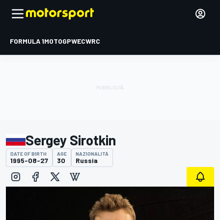
FORMULA 1
MOTOGP
WEC
WRC
Sergey Sirotkin
DATE OF BIRTH
AGE
NAZIONALITÀ
1995-08-27
30
Russia