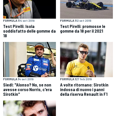
FORMULA 1
14 set 2019
FORMULA 1
12 set 2019
Test Pirelli: Isola
Test Pirelli: promosse le
soddisfatto delle gomme da
gomme da 18 per il 2021
18
FORMULA 1
4 set 2019
FORMULA 1
27 feb 2019
Siedl: "Alonso? No, se non
A volte ritornano: Sirotkin
avesse corso Norris, c'era
indossa di nuovo i panni
Sirotkin"
della riserva Renault in F1