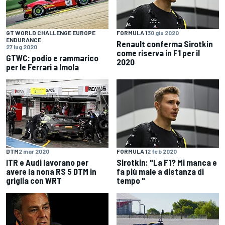
GT WORLD CHALLENGE EUROPE
FORMULA 1
30 giu 2020
ENDURANCE
Renault conferma Sirotkin
27 lug 2020
come riserva in F1 per il
GTWC: podio e rammarico
2020
per le Ferrari a Imola
DTM
2 mar 2020
FORMULA 1
2 feb 2020
ITR e Audi lavorano per
Sirotkin: "La F1? Mi manca e
avere la nona RS 5 DTM in
fa più male a distanza di
griglia con WRT
tempo "