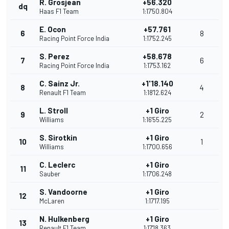
R. Grosjean
+56.320
dq
Haas F1 Team
1:17'50.804
E. Ocon
+57.761
6
8
Racing Point Force India
1:17'52.245
S. Perez
+58.678
7
6
Racing Point Force India
1:17'53.162
C. Sainz Jr.
+1'18.140
8
4
Renault F1 Team
1:18'12.624
L. Stroll
+1 Giro
9
2
Williams
1:16'55.225
S. Sirotkin
+1 Giro
10
1
Williams
1:17'00.656
C. Leclerc
+1 Giro
11
Sauber
1:17'06.248
S. Vandoorne
+1 Giro
12
McLaren
1:17'17.195
N. Hulkenberg
+1 Giro
13
Renault F1 Team
1:17'18.363