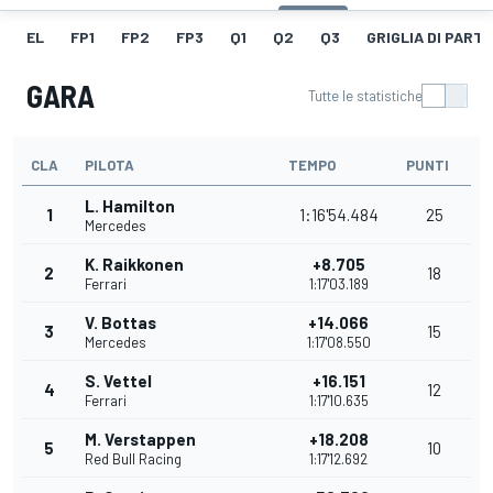
EL
FP1
FP2
FP3
Q1
Q2
Q3
GRIGLIA DI PART
GARA
Tutte le statistiche
CLA
PILOTA
TEMPO
PUNTI
L. Hamilton
1
1:16'54.484
25
Mercedes
K. Raikkonen
+8.705
2
18
Ferrari
1:17'03.189
V. Bottas
+14.066
3
15
Mercedes
1:17'08.550
S. Vettel
+16.151
4
12
Ferrari
1:17'10.635
M. Verstappen
+18.208
5
10
Red Bull Racing
1:17'12.692