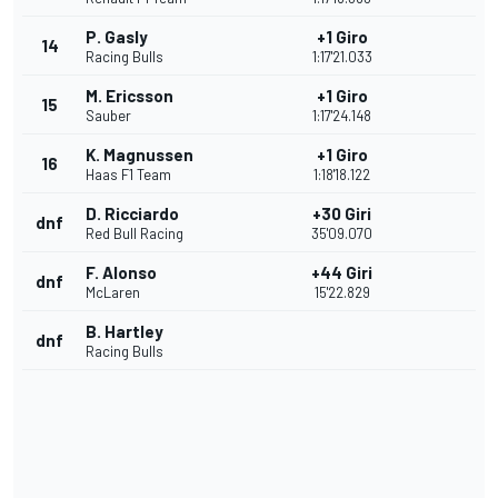
P. Gasly
+1 Giro
14
Racing Bulls
1:17'21.033
M. Ericsson
+1 Giro
15
Sauber
1:17'24.148
K. Magnussen
+1 Giro
16
Haas F1 Team
1:18'18.122
D. Ricciardo
+30 Giri
dnf
Red Bull Racing
35'09.070
F. Alonso
+44 Giri
dnf
McLaren
15'22.829
B. Hartley
dnf
Racing Bulls