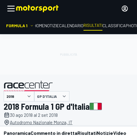
RISULTATI
FORMULA 1
HOME
NOTIZIE
CALENDARIO
CLASSIFICA
PHOT
GP D'ITALIA
presentato da
2018 Formula 1 GP d'Italia
30 ago 2018 al 2 set 2018
Autodromo Nazionale Monza, IT
Panoramica
Commento in diretta
Risultati
Notizie
Video