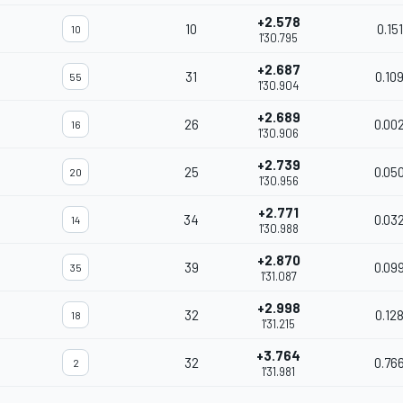
+2.578
10
0.151
10
1'30.795
+2.687
31
0.10
55
1'30.904
+2.689
26
0.00
16
1'30.906
+2.739
25
0.05
20
1'30.956
+2.771
34
0.03
14
1'30.988
+2.870
39
0.09
35
1'31.087
+2.998
32
0.12
18
1'31.215
+3.764
32
0.76
2
1'31.981