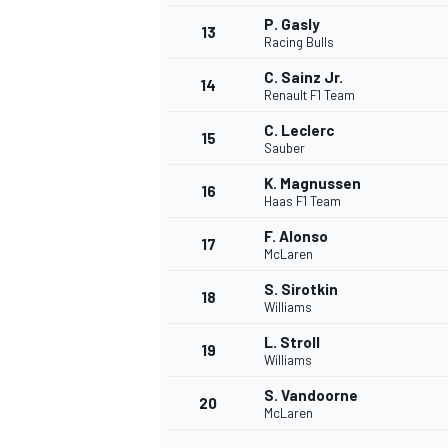
P. Gasly
13
Racing Bulls
C. Sainz Jr.
14
Renault F1 Team
C. Leclerc
15
Sauber
K. Magnussen
16
Haas F1 Team
F. Alonso
17
McLaren
S. Sirotkin
18
Williams
L. Stroll
19
Williams
S. Vandoorne
20
McLaren