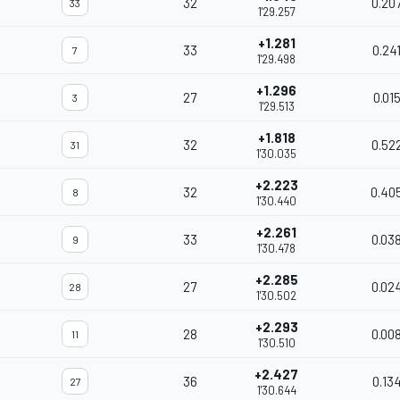
32
0.20
33
1'29.257
+1.281
33
0.24
7
1'29.498
+1.296
27
0.01
3
1'29.513
+1.818
32
0.52
31
1'30.035
+2.223
32
0.40
8
1'30.440
+2.261
33
0.03
9
1'30.478
+2.285
27
0.02
28
1'30.502
+2.293
28
0.00
11
1'30.510
+2.427
36
0.13
27
1'30.644