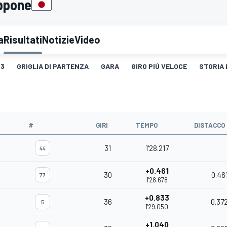
appone
a
Risultati
Notizie
Video
3
GRIGLIA DI PARTENZA
GARA
GIRO PIÙ VELOCE
STORIA 
#
GIRI
TEMPO
DISTACCO
31
1'28.217
44
+0.461
30
0.46
77
1'28.678
+0.833
36
0.37
5
1'29.050
+1.040