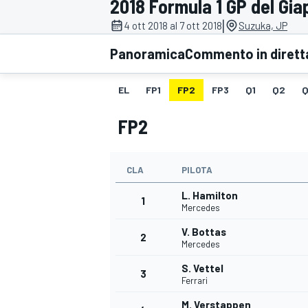
2018 Formula 1 GP del Gi
MOTOGP
WEC
|
4 ott 2018 al 7 ott 2018
Suzuka, JP
Panoramica
Commento in dirett
EL
FP1
FP2
FP3
Q1
Q2
Q
FP2
CLA
PILOTA
WRC
L. Hamilton
1
Mercedes
V. Bottas
2
Mercedes
S. Vettel
3
Ferrari
M. Verstappen