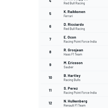
4
Red Bull Racing
K. Raikkonen
5
Ferrari
D. Ricciardo
6
Red Bull Racing
E. Ocon
7
Racing Point Force India
R. Grosjean
8
Haas F1 Team
M. Ericsson
9
Sauber
B. Hartley
10
Racing Bulls
S. Perez
11
Racing Point Force India
N. Hulkenberg
MONOPOSTO
12
Renault F1 Team