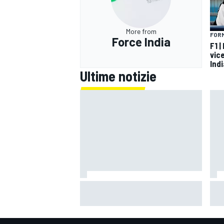
More from
FORM
Force India
F1 |
vic
Indi
Ultime notizie
LIVE MotoGP | Gran Premio di Gran
Bor
Bretagna, Gara
202
siam
di 