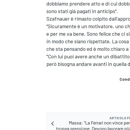
dobbiamo prendere atto e di cui dobbia
sono stati già pagati in anticipo".
Szafnauer è rimasto colpito dall'appro
"Sicuramente è un motivatore, uno che
e per me va bene. Sono felice che ci 
in modo che siano rispettate. La cosa
che sta pensando ed è molto chiaro a 
"Con lui puoi avere anche un dibattito
però bisogna andare avanti in quella d
Condi
ENDURANCE/GT
ARTICOLO 
Massa: "La Ferrari non vince pe
troppa pressione. Devono lavorare più t