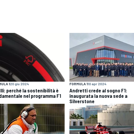
ULA 1
20 giu 2024
FORMULA 1
10 apr 2024
lli: perché la sostenibilità è
Andretti crede al sogno F1:
damentale nel programma F1
inaugurata la nuova sede a
Silverstone