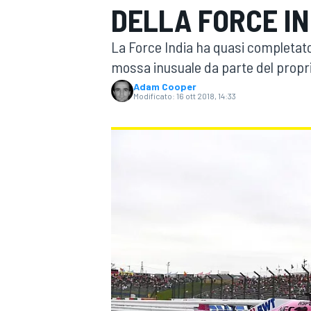
DELLA FORCE IN
MOTOGP
WEC
La Force India ha quasi completato
mossa inusuale da parte del propri
Adam Cooper
Modificato:
16 ott 2018, 14:33
WRC