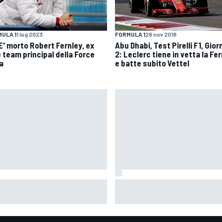
ULA 1
1 lug 2023
FORMULA 1
28 nov 2018
 E' morto Robert Fernley, ex
Abu Dhabi, Test Pirelli F1, Gior
e team principal della Force
2: Leclerc tiene in vetta la Fer
a
e batte subito Vettel
toleto difende le vetture
MotoGP | Silverstone, Warm-U
6: "Non sono naturali, ma
svetta Alex Marquez con le Du
o piloti di F1, siamo in grado
più a loro agio con la media
adattarci"