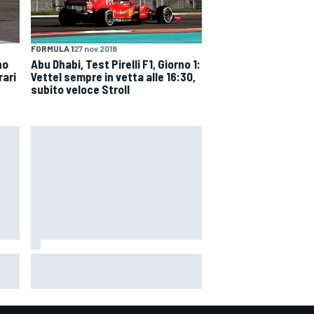
FORMULA 1
27 nov 2018
no
Abu Dhabi, Test Pirelli F1, Giorno 1:
rari
Vettel sempre in vetta alle 16:30,
subito veloce Stroll
p:
MotoGP | Alex Marquez: "Battere
cati
le Aprilia sarà impossibile. Senza
la caduta di Raul, avrebbero fatto
top 4"