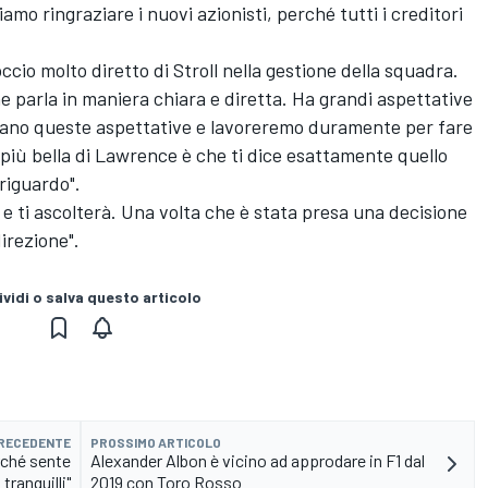
mo ringraziare i nuovi azionisti, perché tutti i creditori
ccio molto diretto di Stroll nella gestione della squadra.
 parla in maniera chiara e diretta. Ha grandi aspettative
siano queste aspettative e lavoreremo duramente per fare
 più bella di Lawrence è che ti dice esattamente quello
riguardo".
 e ti ascolterà. Una volta che è stata presa una decisione
irezione".
vidi o salva questo articolo
PRECEDENTE
PROSSIMO ARTICOLO
rché sente
Alexander Albon è vicino ad approdare in F1 dal
ranquilli"
2019 con Toro Rosso