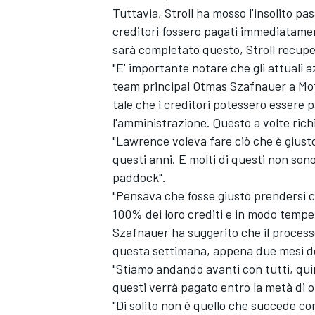
Tuttavia, Stroll ha mosso l'insolito pas
creditori fossero pagati immediatamen
sarà completato questo, Stroll recuper
"E' importante notare che gli attuali azi
team principal Otmas Szafnauer a Mot
tale che i creditori potessero essere
l'amministrazione. Questo a volte rich
"Lawrence voleva fare ciò che è giusto
questi anni. E molti di questi non sono
paddock".
"Pensava che fosse giusto prendersi cu
100% dei loro crediti e in modo tempe
Szafnauer ha suggerito che il proces
questa settimana, appena due mesi dop
"Stiamo andando avanti con tutti, quin
questi verrà pagato entro la metà di o
"Di solito non è quello che succede co