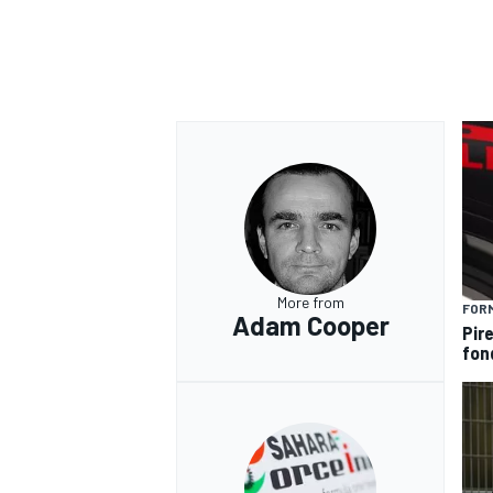
More from
FORM
Adam Cooper
Pire
fon
RALLY