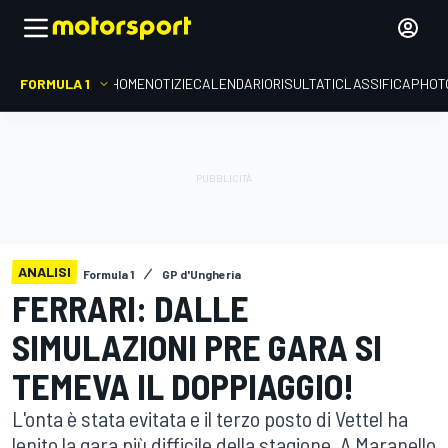
FORMULA 1
HOME
NOTIZIE
CALENDARIO
RISULTATI
CLASSIFICA
PHOT
ANALISI
Formula 1
GP d'Ungheria
FERRARI: DALLE
SIMULAZIONI PRE GARA SI
TEMEVA IL DOPPIAGGIO!
L'onta è stata evitata e il terzo posto di Vettel ha
lenito la gara più difficile della stagione. A Maranello