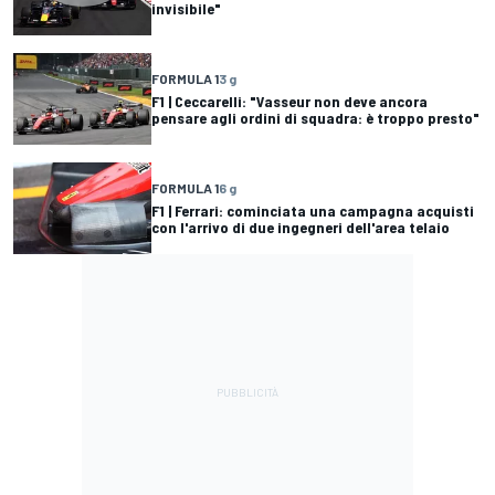
invisibile"
FORMULA 1
3 g
F1 | Ceccarelli: "Vasseur non deve ancora
pensare agli ordini di squadra: è troppo presto"
FORMULA 1
6 g
F1 | Ferrari: cominciata una campagna acquisti
con l'arrivo di due ingegneri dell'area telaio