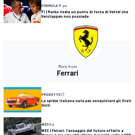
FORMULA 1
7 gm
F1 | Marko rivela un punto di forza di Vettel che
Verstappen non possiede
More from
Ferrari
PRODOTTO
La spider italiana nata per conquistare gli Stati
Uniti
WEC
8 g
WEC | Ferrari: l'assaggio del futuro offerto a
Monza è già una abbuffata di novità sulla 499P