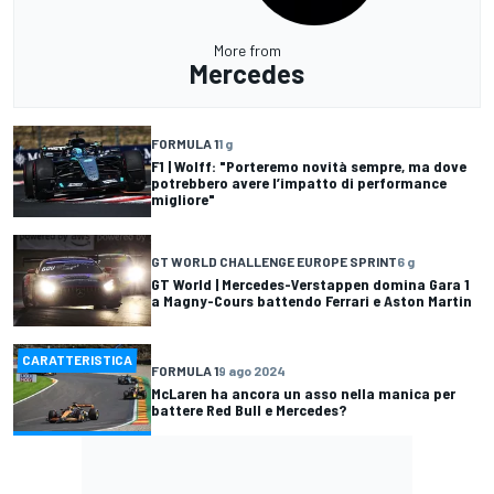
More from
Mercedes
FORMULA 1
1 g
F1 | Wolff: "Porteremo novità sempre, ma dove
potrebbero avere l’impatto di performance
migliore"
GT WORLD CHALLENGE EUROPE SPRINT
6 g
GT World | Mercedes-Verstappen domina Gara 1
a Magny-Cours battendo Ferrari e Aston Martin
CARATTERISTICA
FORMULA 1
9 ago 2024
McLaren ha ancora un asso nella manica per
battere Red Bull e Mercedes?