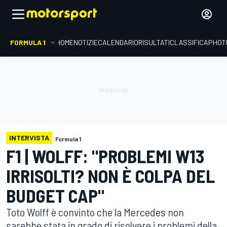
FORMULA 1
HOME
NOTIZIE
CALENDARIO
RISULTATI
CLASSIFICA
PHOT
INTERVISTA
Formula 1
F1 | WOLFF: "PROBLEMI W13
IRRISOLTI? NON È COLPA DEL
BUDGET CAP"
Toto Wolff è convinto che la Mercedes non
sarebbe stata in grado di risolvere i problemi della