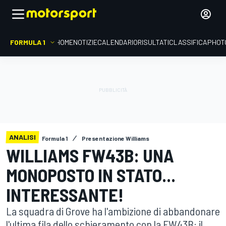
FORMULA 1
HOME
NOTIZIE
CALENDARIO
RISULTATI
CLASSIFICA
PHOT
ANALISI
Formula 1
Presentazione Williams
WILLIAMS FW43B: UNA
MONOPOSTO IN STATO...
INTERESSANTE!
La squadra di Grove ha l'ambizione di abbandonare
l'ultima fila dello schieramento con la FW43B: il