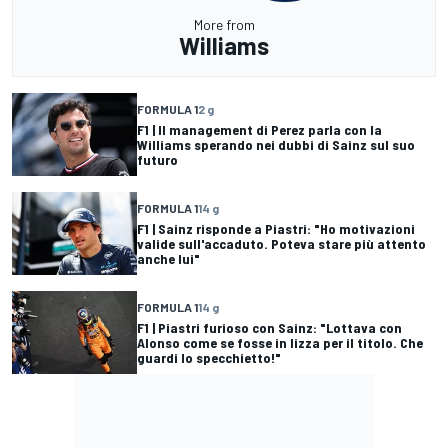
More from
Williams
FORMULA 1
2 g
F1 | Il management di Perez parla con la
Williams sperando nei dubbi di Sainz sul suo
futuro
FORMULA 1
14 g
F1 | Sainz risponde a Piastri: "Ho motivazioni
valide sull'accaduto. Poteva stare più attento
anche lui"
FORMULA 1
14 g
F1 | Piastri furioso con Sainz: "Lottava con
Alonso come se fosse in lizza per il titolo. Che
guardi lo specchietto!"