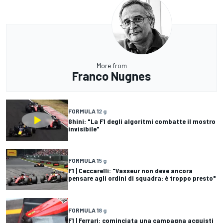
More from
Franco Nugnes
FORMULA 1
2 g
Ghini: "La F1 degli algoritmi combatte il mostro
invisibile"
FORMULA 1
5 g
F1 | Ceccarelli: "Vasseur non deve ancora
pensare agli ordini di squadra: è troppo presto"
FORMULA 1
8 g
F1 | Ferrari: cominciata una campagna acquisti