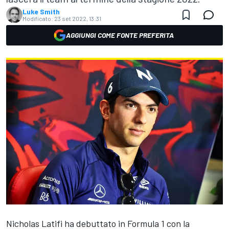
Luke Smith
Modificato:
23 set 2022, 13:31
AGGIUNGI COME FONTE PREFERITA
Nicholas Latifi
ha debuttato in Formula 1 con la