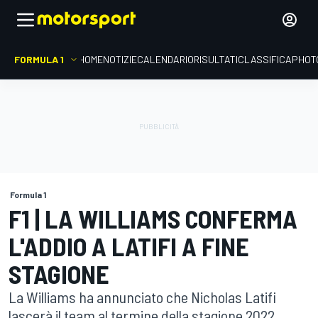
FORMULA 1
HOME
NOTIZIE
CALENDARIO
RISULTATI
CLASSIFICA
PHOT
Formula 1
F1 | LA WILLIAMS CONFERMA
L'ADDIO A LATIFI A FINE
STAGIONE
La Williams ha annunciato che Nicholas Latifi
lascerà il team al termine della stagione 2022.