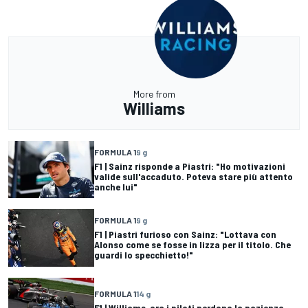
More from
Williams
FORMULA 1
9 g
F1 | Sainz risponde a Piastri: "Ho motivazioni
valide sull'accaduto. Poteva stare più attento
anche lui"
FORMULA 1
9 g
F1 | Piastri furioso con Sainz: "Lottava con
Alonso come se fosse in lizza per il titolo. Che
guardi lo specchietto!"
FORMULA 1
14 g
F1 | Williams, ora i piloti perdono la pazienza.