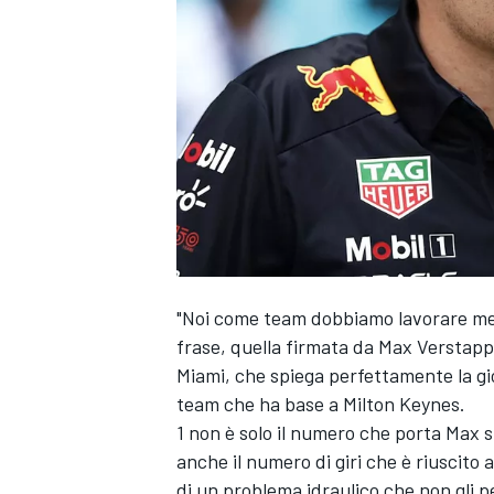
"Noi come team dobbiamo lavorare megl
frase, quella firmata da
Max Verstap
Miami, che spiega perfettamente la gio
team che ha base a Milton Keynes.
1 non è solo il numero che porta Max s
anche il numero di giri che è riuscito
MONOPOSTO
di un problema idraulico che non gli 