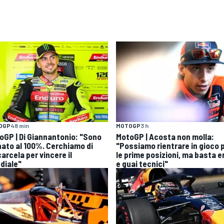
OGP
48 min
MOTOGP
3 h
oGP | Di Giannantonio: "Sono
MotoGP | Acosta non molla:
nato al 100%. Cerchiamo di
"Possiamo rientrare in gioco 
arcela per vincere il
le prime posizioni, ma basta er
diale"
e guai tecnici"