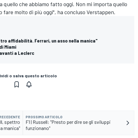
a quello che abbiamo fatto oggi. Non mi importa quello
 fare molto di più oggi", ha concluso Verstappen.
tro affidabilità. Ferrari, un asso nella manica"
 di Miami
davanti a Leclerc
vidi o salva questo articolo
PRECEDENTE
PROSSIMO ARTICOLO
l, spettro
F1 | Russell: "Presto per dire se gli sviluppi
lla manica"
funzionano"