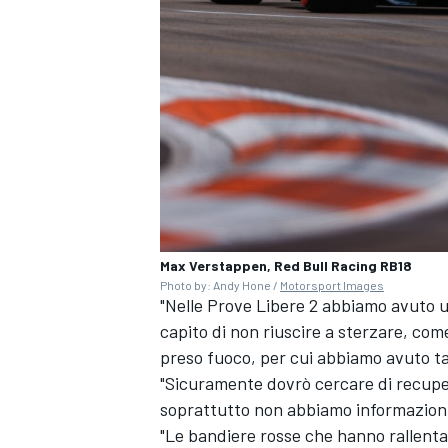
Max Verstappen, Red Bull Racing RB18
Photo by: Andy Hone /
Motorsport Images
"Nelle Prove Libere 2 abbiamo avuto 
capito di non riuscire a sterzare, com
preso fuoco, per cui abbiamo avuto ta
ENDURANCE/GT
"Sicuramente dovrò cercare di recuperar
soprattutto non abbiamo informazioni,
"Le bandiere rosse che hanno rallenta