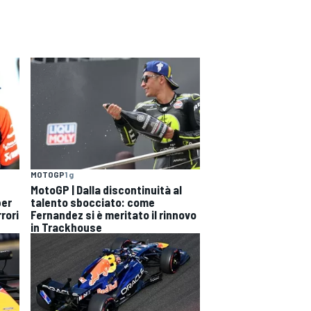
MOTOGP
1 g
MotoGP | Dalla discontinuità al
per
talento sbocciato: come
rori
Fernandez si è meritato il rinnovo
in Trackhouse