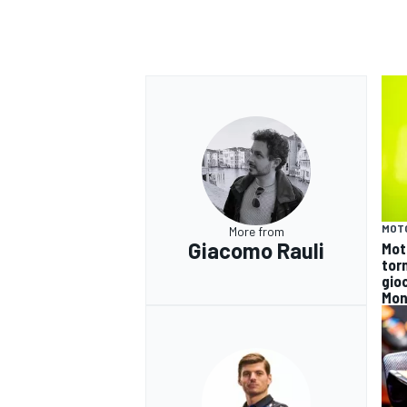
MOT
More from
Giacomo Rauli
Mot
tor
gioc
Mon