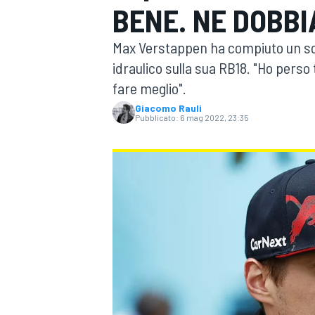
BENE. NE DOBB
MOTOGP
WEC
Max Verstappen ha compiuto un solo
idraulico sulla sua RB18. "Ho pers
fare meglio".
Giacomo Rauli
Pubblicato:
6 mag 2022, 23:35
WRC