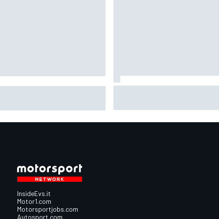
MotoGP | Márquez: "L'anno sc
oGP | Bagnaia: "Alex Marquez
facevo la differenza in punti i
 riferimento tra le Ducati, devo
cui ora vado un po' peggio"
ire come fa"
InsideEvs.it
Motor1.com
Motorsportjobs.com
Autosport.com