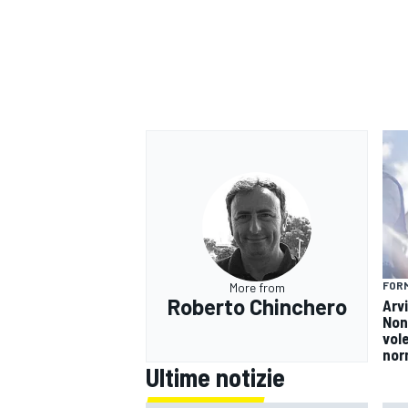
FORM
More from
Roberto Chinchero
Arv
Non
vol
MONOMARCA
nor
Ultime notizie