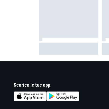
MotoGP | Zarco risale in moto tre
Mot
mesi dopo il suo grave infortunio
è il
cap
Scarica le tue app
RALLY