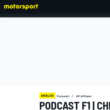
FORMULA 1
ANALISI
Formula 1
GP di Miami
PODCAST F1 | C