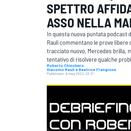
SPETTRO AFFIDA
MOTOGP
WEC
ASSO NELLA MA
In questa nuova puntata podcast 
Rauli commentano le prove libere d
tracciato nuovo, Mercedes brilla, 
tentativo di risolvere qualche prob
Roberto Chinchero
Giacomo Rauli e Beatrice Frangione
WRC
Pubblicato:
6 mag 2022, 23:21