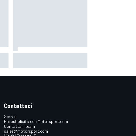
orso
MotoGP | Acosta: "La pista
n
peggiore per KTM, era come
guidare un trapano da cantiere!"
Contattaci
Scrivici
Fai pubblicità con Mototsport.com
Contatta il team
sales@motorsport.com
Via del Fornetto, 3