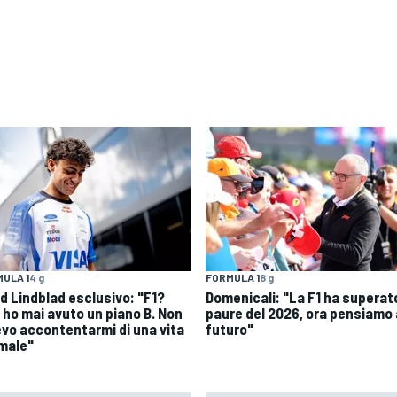
ULA 1
4 g
FORMULA 1
8 g
id Lindblad esclusivo: "F1?
Domenicali: "La F1 ha superato
 ho mai avuto un piano B. Non
paure del 2026, ora pensiamo 
evo accontentarmi di una vita
futuro"
male"