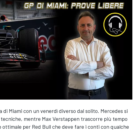
a di Miami con un venerdì diverso dal solito.
Mercedes
si
i tecniche, mentre
Max Verstappen
trascorre più tempo
o ottimale per Red Bull che deve fare i conti con qualche