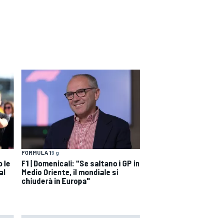
FORMULA 1
9 g
 le
F1 | Domenicali: "Se saltano i GP in
al
Medio Oriente, il mondiale si
chiuderà in Europa"