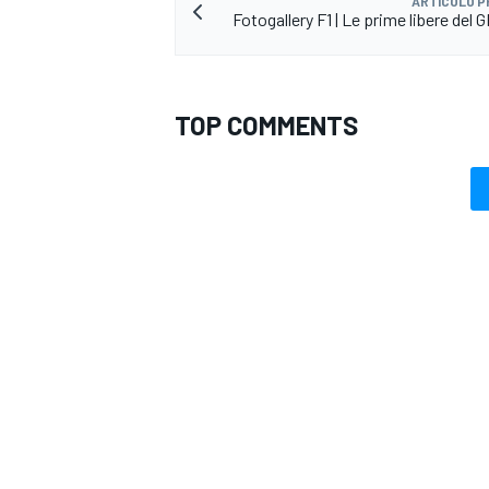
ARTICOLO 
Fotogallery F1 | Le prime libere del 
TOP COMMENTS
ENDURANCE/GT