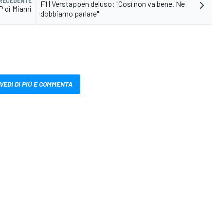
PRECEDENTE
F1 | Verstappen deluso: "Così non va bene. Ne
GP di Miami
dobbiamo parlare"
VEDI DI PIÙ E COMMENTA