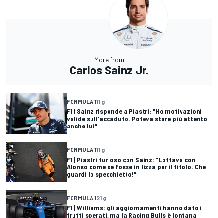
More from
Carlos Sainz Jr.
FORMULA 1
11 g
F1 | Sainz risponde a Piastri: "Ho motivazioni
valide sull'accaduto. Poteva stare più attento
anche lui"
FORMULA 1
11 g
F1 | Piastri furioso con Sainz: "Lottava con
Alonso come se fosse in lizza per il titolo. Che
guardi lo specchietto!"
FORMULA 1
21 g
F1 | Williams: gli aggiornamenti hanno dato i
frutti sperati, ma la Racing Bulls è lontana