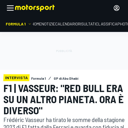
FORMULA 1
HOME
NOTIZIE
CALENDARIO
RISULTATI
CLASSIFICA
PHOT
INTERVISTA
Formula 1
GP di Abu Dhabi
F1 | VASSEUR: "RED BULL ERA
SU UN ALTRO PIANETA. ORA È
DIVERSO"
Frédéric Vasseur ha tirato le somme della stagione
2023 di F1 fatta dalla Ferrari e guarda con fiducia al