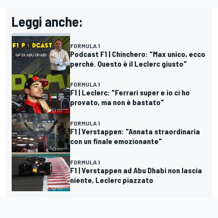
Leggi anche:
FORMULA 1
Podcast F1 | Chinchero: "Max unico, ecco
perché. Questo è il Leclerc giusto"
FORMULA 1
F1 | Leclerc: "Ferrari super e io ci ho
provato, ma non è bastato"
FORMULA 1
F1 | Verstappen: "Annata straordinaria
con un finale emozionante"
FORMULA 1
F1 | Verstappen ad Abu Dhabi non lascia
niente, Leclerc piazzato