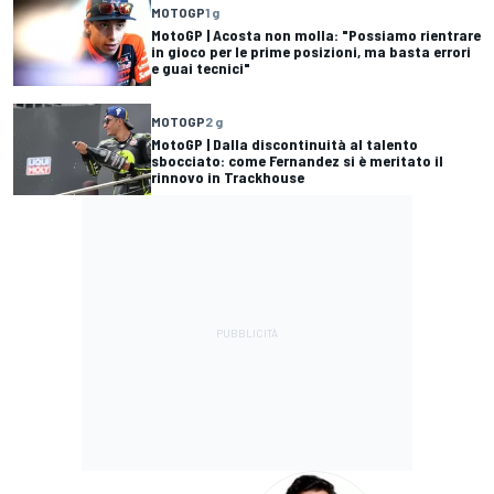
MOTOGP
1 g
MotoGP | Acosta non molla: "Possiamo rientrare
in gioco per le prime posizioni, ma basta errori
e guai tecnici"
MOTOGP
2 g
MotoGP | Dalla discontinuità al talento
sbocciato: come Fernandez si è meritato il
rinnovo in Trackhouse