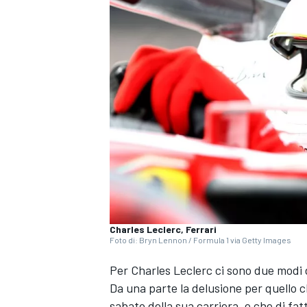
Charles Leclerc, Ferrari
Foto di: Bryn Lennon / Formula 1 via Getty Images
Per Charles Leclerc ci sono due modi 
Da una parte la delusione per quello che
MONOPOSTO
sabato della sua carriera, e che di fatt