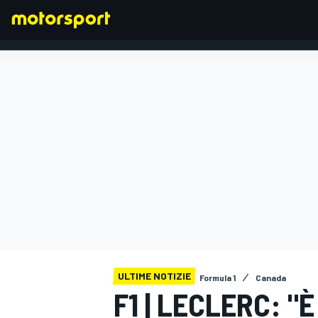
FORMULA 1
ULTIME NOTIZIE
Formula 1
Canada
F1 | LECLERC: "