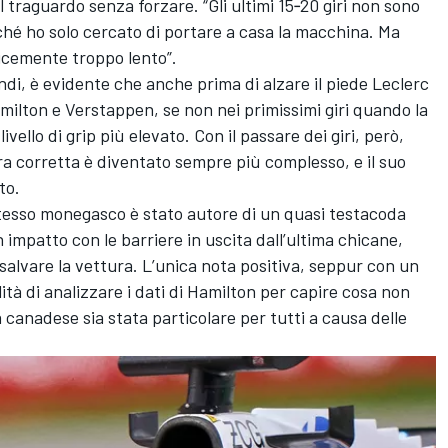
 traguardo senza forzare. “Gli ultimi 15‑20 giri non sono
hé ho solo cercato di portare a casa la macchina. Ma
icemente troppo lento”.
ondi, è evidente che anche prima di alzare il piede Leclerc
milton e Verstappen, se non nei primissimi giri quando la
ello di grip più elevato. Con il passare dei giri, però,
ra corretta è diventato sempre più complesso, e il suo
to.
stesso monegasco è stato autore di un quasi testacoda
impatto con le barriere in uscita dall’ultima chicane,
salvare la vettura. L’unica nota positiva, seppur con un
ità di analizzare i dati di Hamilton per capire cosa non
canadese sia stata particolare per tutti a causa delle