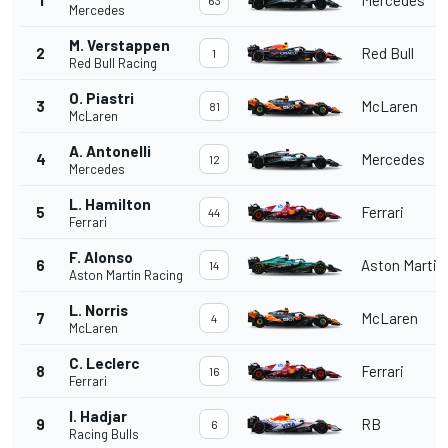
1
Mercedes
63
Mercedes
M. Verstappen
2
Red Bull
1
Red Bull Racing
O. Piastri
3
McLaren
81
McLaren
A. Antonelli
4
Mercedes
12
Mercedes
L. Hamilton
5
Ferrari
44
Ferrari
F. Alonso
6
Aston Martin
14
Aston Martin Racing
L. Norris
7
McLaren
4
McLaren
C. Leclerc
8
Ferrari
16
Ferrari
I. Hadjar
9
RB
6
Racing Bulls