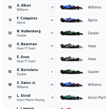
A. Albon
10
Williams
23
Williams
F. Colapinto
11
Alpine
43
Alpine
N. Hulkenberg
12
Sauber
27
Sauber
O. Bearman
13
Haas
87
Haas F1 Team
E. Ocon
14
Haas
31
Haas F1 Team
G. Bortoleto
15
Sauber
5
Sauber
C. Sainz Jr.
16
Williams
55
Williams
L. Stroll
17
Aston Martin
18
Aston Martin Racing
L. Lawson