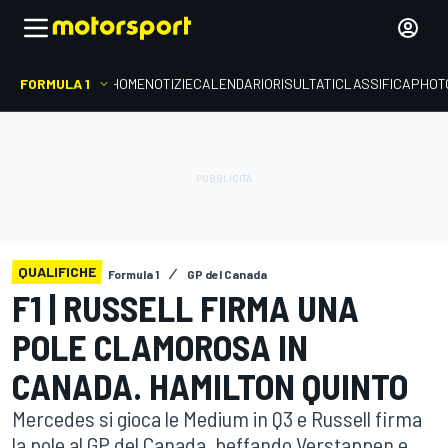
FORMULA 1
HOME
NOTIZIE
CALENDARIO
RISULTATI
CLASSIFICA
PHOT
QUALIFICHE
Formula 1
GP del Canada
F1 | RUSSELL FIRMA UNA
POLE CLAMOROSA IN
CANADA. HAMILTON QUINTO
Mercedes si gioca le Medium in Q3 e Russell firma
la pole al GP del Canada, beffando Verstappen e