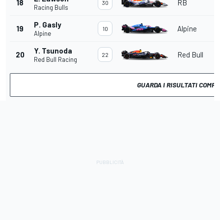
18
RB
30
Racing Bulls
P. Gasly
19
Alpine
10
Alpine
Y. Tsunoda
20
Red Bull
22
Red Bull Racing
GUARDA I RISULTATI COMPL