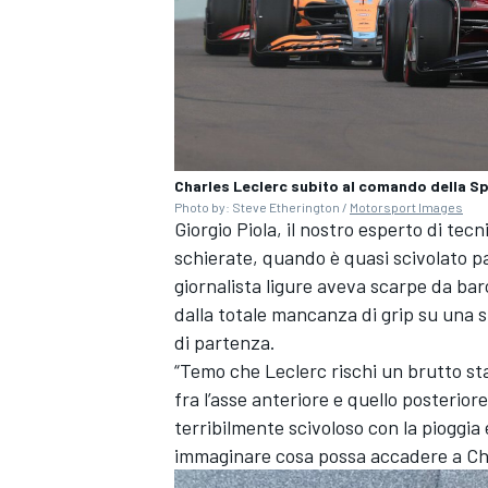
Charles Leclerc subito al comando della S
Photo by: Steve Etherington /
Motorsport Images
Giorgio Piola
, il nostro esperto di tecn
schierate, quando è quasi scivolato pa
giornalista ligure aveva scarpe da ba
dalla totale mancanza di grip su una s
di partenza.
“Temo che Leclerc rischi un brutto sta
ENDURANCE/GT
fra l’asse anteriore e quello posterior
terribilmente scivoloso con la piogg
immaginare cosa possa accadere a Cha