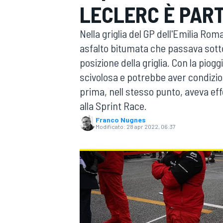
LECLERC È PAR
MOTOGP
WEC
Nella griglia del GP dell'Emilia Rom
asfalto bitumata che passava sotto
posizione della griglia. Con la piogg
scivolosa e potrebbe aver condizio
prima, nell stesso punto, aveva eff
alla Sprint Race.
Franco Nugnes
WRC
Modificato:
28 apr 2022, 06:37