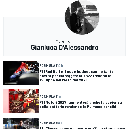
More from
Gianluca D'Alessandro
FORMULA 1
14 h
F1 | Red Bull e il nodo budget cap: le tante
novità per correggere la RB22 frenano lo
sviluppo nel resto del 2026
FORMULA 1
1 g
F1 | Motori 2027: aumenterà anche la capienza
della batteria rendendo le PU meno sensibili
FORMULA E
3 g
FE | “Posso avere un lavoro ora?”: lo strano caso