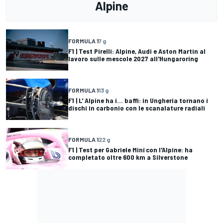
Alpine
FORMULA 1
7 g
F1 | Test Pirelli: Alpine, Audi e Aston Martin al
lavoro sulle mescole 2027 all'Hungaroring
FORMULA 1
13 g
F1 | L' Alpine ha i... baffi: in Ungheria tornano i
dischi in carbonio con le scanalature radiali
FORMULA 1
22 g
F1 | Test per Gabriele Miní con l'Alpine: ha
completato oltre 600 km a Silverstone