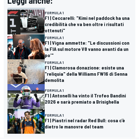
Leggi anche:
FORMULA 1
F1 | Ceccarelli: "Kimi nel paddock ha una
credibilità che va ben oltre i risultati
ottenuti"
FORMULA 1
F1 | Vigna ammette: "Le discussioni con
la FIA sul motore V8 vanno avanti da un
po'"
FORMULA 1
F1 | Clamorosa donazione: esiste una
"reliquia" della Williams FW16 di Senna
demolita
FORMULA 1
F1 | Antonelli ha vinto il Trofeo Bandini
2026 e sarà premiato a Brisighella
FORMULA 1
F1 | Piastri nel radar Red Bull: cosa c’è
dietro le manovre del team