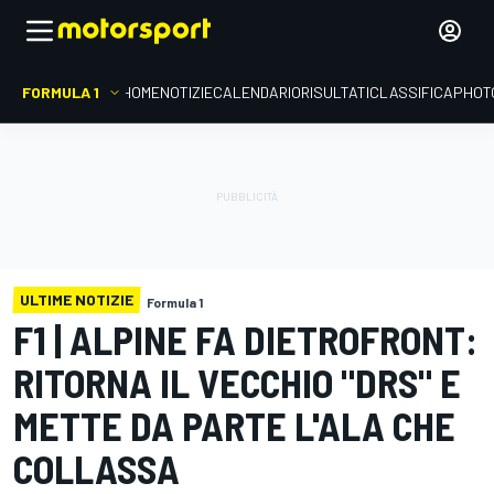
FORMULA 1
HOME
NOTIZIE
CALENDARIO
RISULTATI
CLASSIFICA
PHOT
ULTIME NOTIZIE
Formula 1
F1 | ALPINE FA DIETROFRONT:
RITORNA IL VECCHIO "DRS" E
METTE DA PARTE L'ALA CHE
COLLASSA