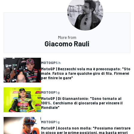
More from
Giacomo Rauli
MOTOGP
5 h
MotoGP | Bezzecchi vola ma è preoccupato: "Sto
male. Fatico a fare qualche giro di fila. Firmerei
per finire le gare"
MOTOGP
1 g
MotoGP | Di Giannantonio: "Sono tornato al
100%. Cerchiamo di giocarcela per vincere il
Mondiale"
MOTOGP
1 g
MotoGP | Acosta non molla: "Possiamo rientrare
in gioco per le prime posizioni, ma basta errori