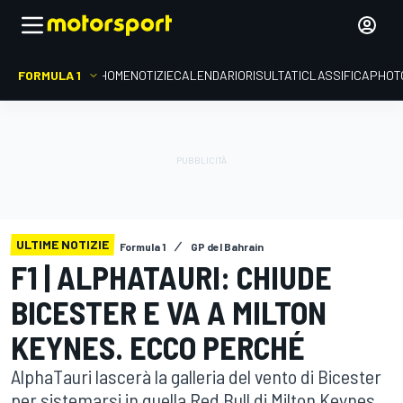
FORMULA 1
HOME
NOTIZIE
CALENDARIO
RISULTATI
CLASSIFICA
PHOT
ULTIME NOTIZIE
Formula 1
GP del Bahrain
F1 | ALPHATAURI: CHIUDE
BICESTER E VA A MILTON
KEYNES. ECCO PERCHÉ
AlphaTauri lascerà la galleria del vento di Bicester
per sistemarsi in quella Red Bull di Milton Keynes.