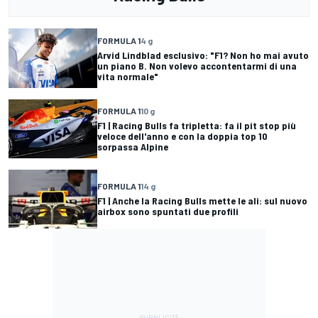
FORMULA 1
4 g
Arvid Lindblad esclusivo: "F1? Non ho mai avuto
un piano B. Non volevo accontentarmi di una
vita normale"
FORMULA 1
10 g
F1 | Racing Bulls fa tripletta: fa il pit stop più
veloce dell'anno e con la doppia top 10
sorpassa Alpine
FORMULA 1
14 g
F1 | Anche la Racing Bulls mette le ali: sul nuovo
airbox sono spuntati due profili