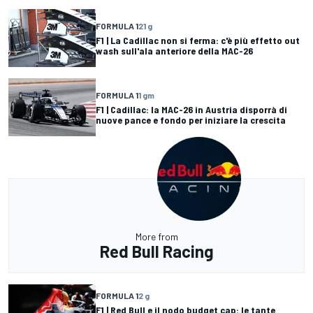
FORMULA 1
21 g
F1 | La Cadillac non si ferma: c'è più effetto out
wash sull'ala anteriore della MAC-26
FORMULA 1
1 gm
F1 | Cadillac: la MAC-26 in Austria disporrà di
nuove pance e fondo per iniziare la crescita
More from
Red Bull Racing
FORMULA 1
2 g
F1 | Red Bull e il nodo budget cap: le tante