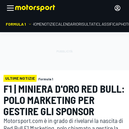
FORMULA 1
HOME
NOTIZIE
CALENDARIO
RISULTATI
CLASSIFICA
PHOT
ULTIME NOTIZIE
Formula 1
F1 | MINIERA D'ORO RED BULL:
POLO MARKETING PER
GESTIRE GLI SPONSOR
Motorsport.com è in grado di rivelarvi la nascita di
Red Bull F1 Marketing, polo chiamato a gestire la