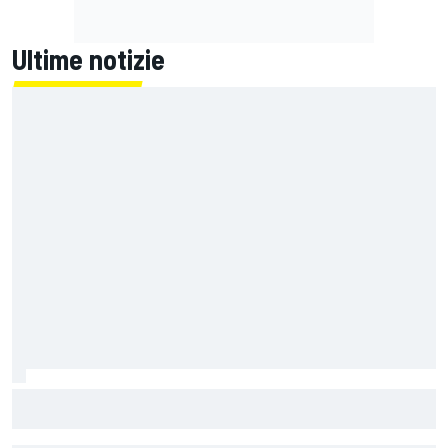
Ultime notizie
MotoGP | Bezzecchi vola ma è preoccupato: "Sto male.
Fatico a fare qualche giro di fila. Firmerei per finire le gare"