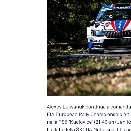
Alexey Lukyanuk continua a comandare
FIA European Rally Championship è tutt
nella PS5 "Kudlovice" (21,43km) Jan K
MONOPOSTO
Il pilota della ŠKODA Motorsport ha con