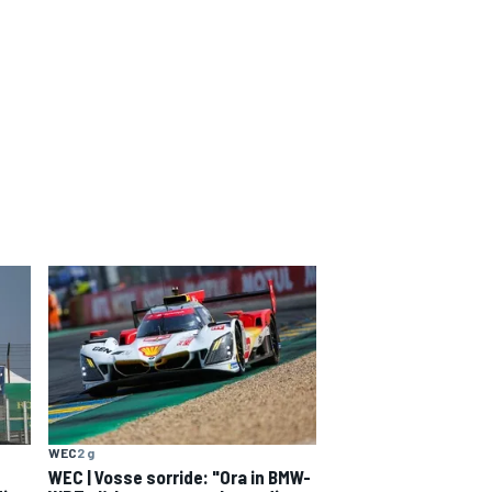
WEC
2 g
WEC | Vosse sorride: "Ora in BMW-