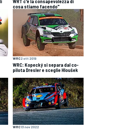
di
WRT c'è la consapevolezza di
cosa stiamo facendo"
WRC
2 ott 2019
WRC: Kopecký si separa dal co-
pilota Dresler e sceglie Hloušek
WRC
13 nov 2022