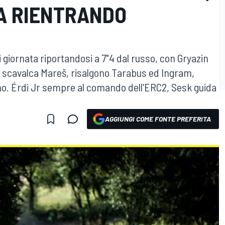
A RIENTRANDO
di giornata riportandosi a 7"4 dal russo, con Gryazin
š scavalca Mareš, risalgono Tarabus ed Ingram,
o. Érdi Jr sempre al comando dell'ERC2, Sesk guida
AGGIUNGI COME FONTE PREFERITA