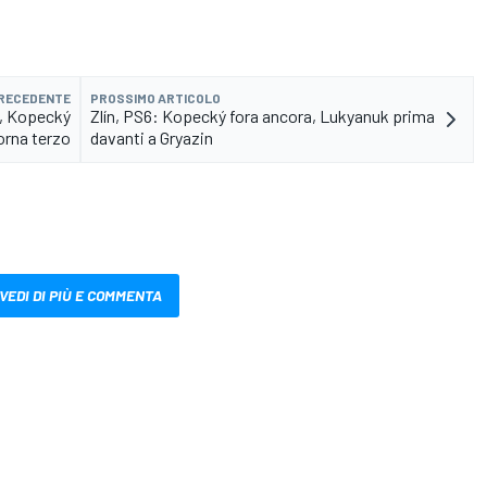
PRECEDENTE
PROSSIMO ARTICOLO
a, Kopecký
Zlín, PS6: Kopecký fora ancora, Lukyanuk prima
orna terzo
davanti a Gryazin
VEDI DI PIÙ E COMMENTA