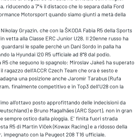
a, riducendo a 7"4 il distacco che lo separa dalla Ford
rformance Motorsport quando siamo giunti a metà della
 Nikolay Gryazin, che con la ŠKODA Fabia R5 della Sports
n vetta alla Classe ERC Junior U28. Il 20enne russo ha
a guardarsi le spalle perché un Dani Sordo in palla ha
do la Hyundai i20 R5 ufficiale ad 8"8 dal podio.
a R5 che seguono lo spagnolo: Miroslav Jakeš ha superato
n il ragazzo dell'ACCR Czech Team che ora è sesto e
adagna una posizione anche Jaromír Tarabus (Rufa
ram, finalmente competitivo e in Top3 dell'U28 con la
simo all'ottavo posto approfittando delle indecisioni da
eutschland) e Bruno Magalhães (ARC Sport), non in gran
sempre ostico dalla pioggia. E' finita fuori strada
ta R5 di Martin Vlček (Kowax Racing) e a ridosso della
r, impegnato con la Peugeot 208 T16 ufficiale.