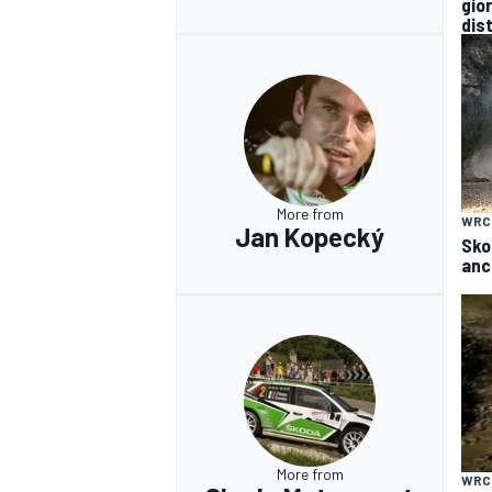
gio
dist
More from
WRC
Jan Kopecký
Sko
anc
More from
WRC