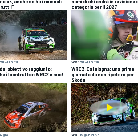
rno ok, anche se ho i muscoli
nomi di chi andrà in revisione 
rutti!"
categoria per il 2027
28 ott 2019
WRC
26 ott 2019
da, obiettivo raggiunto:
WRC2, Catalogna: una prima
he il costruttori WRC2 è suo!
giornata da non ripetere per
Skoda
4 gm
WRC
19 gen 2023