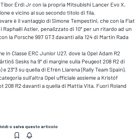
 Tibor Érdi Jr con la propria Mitsubishi Lancer Evo X,
one e vicino al suo secondo titolo di fila.
vare è il vantaggio di Simone Tempestini, che con la Fiat
di Raphaël Astier, penalizzato di 10" per un ritardo ad un
 con la Porsche 997 GT3 davanti alla 124 di Martin Rada
che in Classe ERC Junior U27, dove la Opel Adam R2
ārtiņš Sesks ha 9" di margine sulla Peugeot 208 R2 di
e 23"3 su quella di Efrén Llarena (Rally Team Spain).
tegoria sull'altra Opel ufficiale assieme a Kristóf
t 208 R2 davanti a quella di Mattia Vita. Fuori Roland
vidi o salva questo articolo