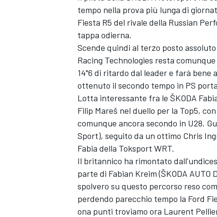
tempo nella prova più lunga di giornat
Fiesta R5 del rivale della Russian Pe
tappa odierna.
Scende quindi al terzo posto assoluto
Racing Technologies resta comunque i
14"6 di ritardo dal leader e farà bene 
ottenuto il secondo tempo in PS portan
Lotta interessante fra le ŠKODA Fabi
Filip Mareš nel duello per la Top5, co
comunque ancora secondo in U28. Gu
Sport), seguito da un ottimo Chris Ing
Fabia della Toksport WRT.
Il britannico ha rimontato dall'undice
parte di Fabian Kreim (ŠKODA AUTO D
spolvero su questo percorso reso come 
perdendo parecchio tempo la Ford Fies
ona punti troviamo ora Laurent Pellie