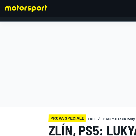
FORMULA 1
PROVA SPECIALE
ERC
Barum Czech Rally 
ZLÍN, PS5: LUK