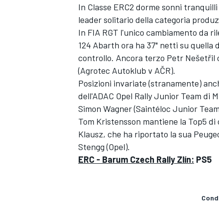
In Classe ERC2 dorme sonni tranquilli
leader solitario della categoria produzi
In FIA RGT l'unico cambiamento da rile
124 Abarth ora ha 37" netti su quella 
controllo. Ancora terzo Petr Nešetřil
(Agrotec Autoklub v AČR).
Posizioni invariate (stranamente) an
dell'ADAC Opel Rally Junior Team di M
Simon Wagner (Saintéloc Junior Team) 
Tom Kristensson mantiene la Top5 di ca
Klausz, che ha riportato la sua Peugeo
Stengg (Opel).
ERC - Barum Czech Rally Zlín:
PS5
ENDURANCE/GT
Condi