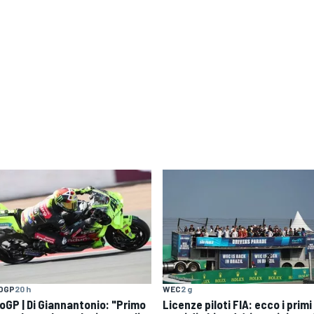
OGP
20 h
WEC
2 g
oGP | Di Giannantonio: "Primo
Licenze piloti FIA: ecco i primi