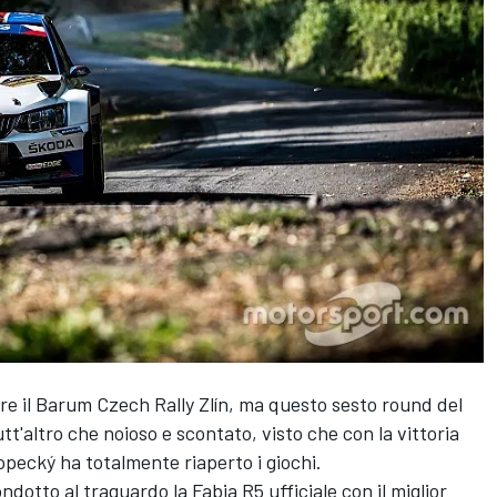
 il Barum Czech Rally Zlín, ma questo sesto round del
'altro che noioso e scontato, visto che con la vittoria
opecký ha totalmente riaperto i giochi.
dotto al traguardo la Fabia R5 ufficiale con il miglior