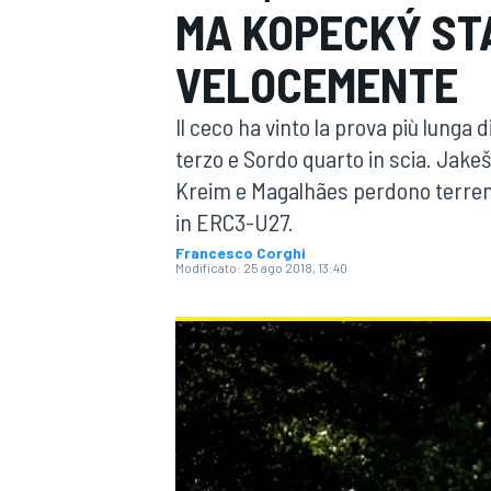
MA KOPECKÝ ST
MOTOGP
WEC
VELOCEMENTE
Il ceco ha vinto la prova più lunga 
terzo e Sordo quarto in scia. Jake
Kreim e Magalhães perdono terren
in ERC3-U27.
Francesco Corghi
Modificato:
25 ago 2018, 13:40
WRC