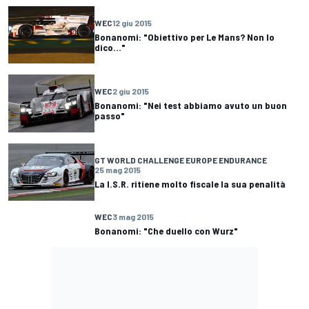
WEC
12 giu 2015
Bonanomi: "Obiettivo per Le Mans? Non lo
dico..."
WEC
2 giu 2015
Bonanomi: "Nei test abbiamo avuto un buon
passo"
GT WORLD CHALLENGE EUROPE ENDURANCE
25 mag 2015
La I.S.R. ritiene molto fiscale la sua penalità
WEC
3 mag 2015
Bonanomi: "Che duello con Wurz"