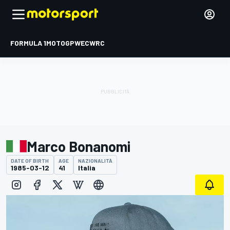
FORMULA 1
MOTOGP
WEC
WRC
Marco Bonanomi
DATE OF BIRTH
AGE
NAZIONALITÀ
1985-03-12
41
Italia