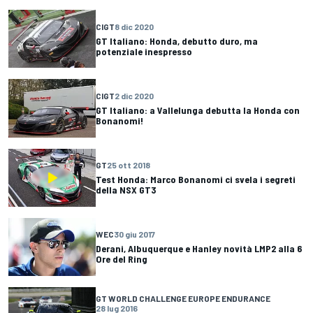
CIGT
8 dic 2020
GT Italiano: Honda, debutto duro, ma
potenziale inespresso
CIGT
2 dic 2020
GT Italiano: a Vallelunga debutta la Honda con
Bonanomi!
GT
25 ott 2018
Test Honda: Marco Bonanomi ci svela i segreti
della NSX GT3
WEC
30 giu 2017
Derani, Albuquerque e Hanley novità LMP2 alla 6
Ore del Ring
GT WORLD CHALLENGE EUROPE ENDURANCE
28 lug 2016