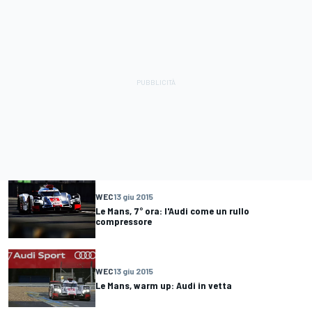
WEC
13 giu 2015
Le Mans, 7° ora: l'Audi come un rullo
compressore
WEC
13 giu 2015
Le Mans, warm up: Audi in vetta