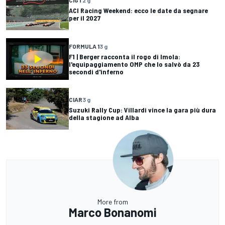
CIGT
2 g
ACI Racing Weekend: ecco le date da segnare
per il 2027
FORMULA 1
3 g
F1 | Berger racconta il rogo di Imola:
l'equipaggiamento OMP che lo salvò da 23
secondi d'inferno
CIAR
3 g
Suzuki Rally Cup: Villardi vince la gara più dura
della stagione ad Alba
More from
Marco Bonanomi