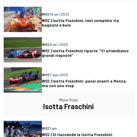
WEC
13 set 2023
WEC | Isotta Fraschini, test completo tra
bagnato e buio
WEC
9 set 2023
WEC | Isotta Fraschini riparte: "Ci attendiamo
grandi risposte"
WEC
7 ago 2023
WEC | Isotta Fraschini: passi avanti a Monza,
ma con uno stop
More from
Isotta Fraschini
WEC
1 gm
WEC | Si riaccende la Isotta Fraschini: