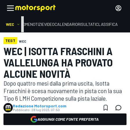
WEC
HOME
NOTIZIE
VIDEO
CALENDARIO
RISULTATI
CLASSIFICA
TEST
WEC
WEC | ISOTTA FRASCHINI A
VALLELUNGA HA PROVATO
ALCUNE NOVITÀ
Dopo quattro mesi dalla prima uscita, Isotta
Fraschini è scesa nuovamente in pista con la sua
Tipo 6 LMH Competizione sulla pista laziale.
Redazione Motorsport.com
Pubblicato:
28 lug 2023, 07:50
AGGIUNGI COME FONTE PREFERITA