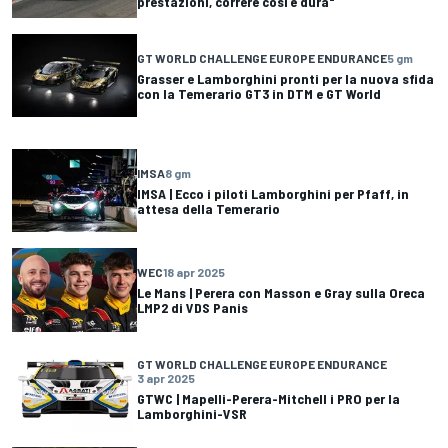
prestazioni, correre così è dura"
GT WORLD CHALLENGE EUROPE ENDURANCE
5 gm
Grasser e Lamborghini pronti per la nuova sfida
con la Temerario GT3 in DTM e GT World
IMSA
8 gm
IMSA | Ecco i piloti Lamborghini per Pfaff, in
attesa della Temerario
WEC
18 apr 2025
Le Mans | Perera con Masson e Gray sulla Oreca
LMP2 di VDS Panis
GT WORLD CHALLENGE EUROPE ENDURANCE
3 apr 2025
GTWC | Mapelli-Perera-Mitchell i PRO per la
Lamborghini-VSR