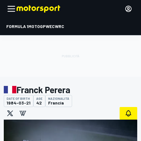
FORMULA 1
MOTOGP
WEC
WRC
Franck Perera
DATE OF BIRTH
AGE
NAZIONALITÀ
1984-03-21
42
Francia