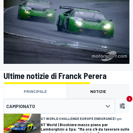
Ultime notizie di Franck Perera
PRINCIPALE
NOTIZIE
1
CAMPIONATO
GT WORLD CHALLENGE EUROPE ENDURANCE
1 gm
GT World | Bicchiere mezzo pieno per
Lamborghini a Spa: "Ma ora c'è da lavorare sulle