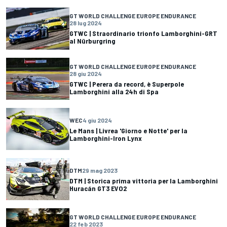
GT WORLD CHALLENGE EUROPE ENDURANCE
28 lug 2024
GTWC | Straordinario trionfo Lamborghini-GRT
al Nürburgring
GT WORLD CHALLENGE EUROPE ENDURANCE
28 giu 2024
GTWC | Perera da record, è Superpole
Lamborghini alla 24h di Spa
WEC
4 giu 2024
Le Mans | Livrea 'Giorno e Notte' per la
Lamborghini-Iron Lynx
DTM
29 mag 2023
DTM | Storica prima vittoria per la Lamborghini
Huracán GT3 EVO2
GT WORLD CHALLENGE EUROPE ENDURANCE
22 feb 2023