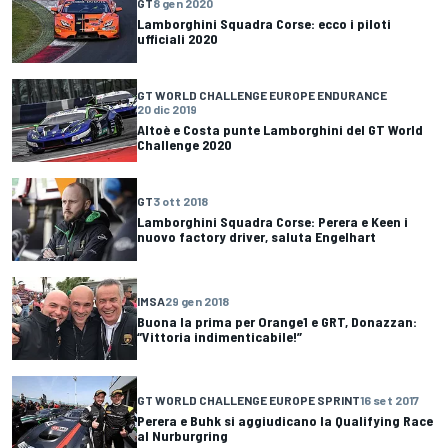
GT
8 gen 2020
Lamborghini Squadra Corse: ecco i piloti
ufficiali 2020
GT WORLD CHALLENGE EUROPE ENDURANCE
20 dic 2019
Altoè e Costa punte Lamborghini del GT World
Challenge 2020
GT
3 ott 2018
Lamborghini Squadra Corse: Perera e Keen i
nuovo factory driver, saluta Engelhart
IMSA
29 gen 2018
Buona la prima per Orange1 e GRT, Donazzan:
“Vittoria indimenticabile!”
GT WORLD CHALLENGE EUROPE SPRINT
16 set 2017
Perera e Buhk si aggiudicano la Qualifying Race
al Nurburgring