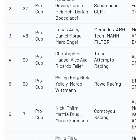
Pro
Güven, Laurin
Schumacher
Pors
2
22
Cup
Heinrich, Dorian
CLRT
GT3 
Boccolacci
Lucas Auer,
Mercedes-AMG
Mer
Pro
3
48
Daniel Morad,
Team MANN-
AMG
Cup
Maro Engel
FILTER
EV
Christopher
Tresor
Pro
Aud
4
99
Haase, Alex Aka,
Attempto
Cup
GT3
Ricardo Feller
Racing
Philipp Eng, Nick
Pro
BM
5
98
Yelloly, Marco
Rowe Racing
Cup
GT3
Wittmann
Ast
Nicki Thiim,
Mar
Pro
Comtoyou
6
7
Mattia Drudi,
Van
Cup
Racing
Marco Sorensen
AMR
EV
Philip Ellis,
Mer