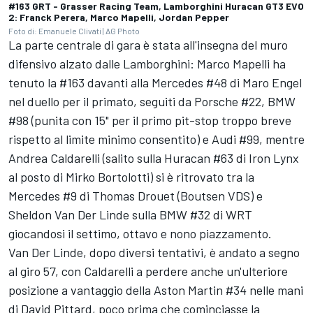
#163 GRT - Grasser Racing Team, Lamborghini Huracan GT3 EVO
2: Franck Perera, Marco Mapelli, Jordan Pepper
Foto di: Emanuele Clivati | AG Photo
La parte centrale di gara è stata all'insegna del muro
difensivo alzato dalle Lamborghini: Marco Mapelli ha
tenuto la #163 davanti alla Mercedes #48 di Maro Engel
nel duello per il primato, seguiti da Porsche #22, BMW
#98 (punita con 15" per il primo pit-stop troppo breve
rispetto al limite minimo consentito) e Audi #99, mentre
Andrea Caldarelli (salito sulla Huracan #63 di Iron Lynx
al posto di Mirko Bortolotti) si è ritrovato tra la
Mercedes #9 di Thomas Drouet (Boutsen VDS) e
Sheldon Van Der Linde sulla BMW #32 di WRT
giocandosi il settimo, ottavo e nono piazzamento.
Van Der Linde, dopo diversi tentativi, è andato a segno
al giro 57, con Caldarelli a perdere anche un'ulteriore
posizione a vantaggio della Aston Martin #34 nelle mani
di David Pittard, poco prima che cominciasse la