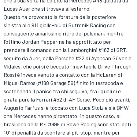
che a sua volta ha colpito la Mercedes #48 guidata da
Lucas Auer che si trovava all'esterno.
Questo ha provocato la foratura della posteriore
sinistra alla 911 giallo-blu di Rutronik Racing con
conseguente amarissimo ritiro del poleman, mentre
l'ottimo Jordan Pepper ne ha approfittato per
prendere il comando con la Lamborghini #163 di GRT,
seguito da Auer, dalla Porsche #22 di Ayançan Güven e
Vidales, che poi si è beccato l'inevitabile Drive Through.
Rossi è invece venuto a contatto con la McLaren di
Miguel Ramos (#188 Garage 59) finito in testacoda e
scatenando il panico tra chi seguiva, fra i quali si è
girata pure la Ferrari #52 di AF Corse. Poco più avanti,
Augusto Farfus si è toccato con Luca Stolz e sia BMW
che Mercedes hanno piroettato; in questo caso, al
brasiliano della M4 #998 di Rowe Racing sono stati dati
10" di penalità da scontare al pit-stop, mentre per