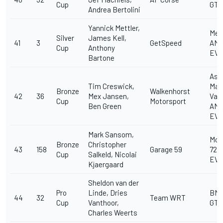
Cup
GT3
Andrea Bertolini
Yannick Mettler,
Mer
Silver
James Kell,
41
3
GetSpeed
AMG
Cup
Anthony
EV
Bartone
Ast
Tim Creswick,
Mar
Bronze
Walkenhorst
42
36
Mex Jansen,
Van
Cup
Motorsport
Ben Green
AMR
EV
Mark Sansom,
McL
Bronze
Christopher
43
158
Garage 59
720
Cup
Salkeld, Nicolai
EV
Kjaergaard
Sheldon van der
Pro
Linde, Dries
BM
44
32
Team WRT
Cup
Vanthoor,
GT3
Charles Weerts