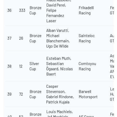
David Perel,
Bronze
Frikadelli
Ferr
36
333
Felipe
Cup
Racing
GT3
Fernandez
Laser
Alban Varutti,
Bronze
Michael
Sainteloc
Aud
37
26
Cup
Blanchemain,
Racing
GT3
Ugo De Wilde
Ast
Esteban Muth,
Mar
Silver
Sebastian
Comtoyou
38
12
Van
Cup
Ögaard, Nicolas
Racing
AMR
Baert
EV
Casper
Lam
Bronze
Stevenson,
Barwell
39
72
Hur
Cup
Gabriel Rindone,
Motorsport
GT3
Patrick Kujala
Louis Machiels,
Bronze
Ferr
40
52
Jef Machiels,
AF Corse