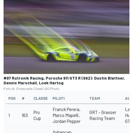
#97 Rutronik Racing, Porsche 911 GT3 R (992): Dustin Blattner,
Dennis Marschall, Loek Hartog
Foto di: Emanuele Clivati | AG Photo
POS
#
CLASSE
PILOTI
TEAM
AUT
Franck Perera,
Lam
Pro
GRT - Grasser
1
163
Marco Mapelli,
Hur
Cup
Racing Team
Jordan Pepper
GT3
Ayhancan