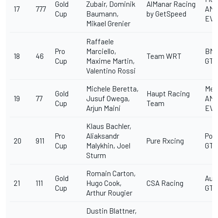
Gold
Zubair, Dominik
AlManar Racing
17
777
AMG
Cup
Baumann,
by GetSpeed
EV
Mikael Grenier
Raffaele
Pro
Marciello,
BM
18
46
Team WRT
Cup
Maxime Martin,
GT3
Valentino Rossi
Michele Beretta,
Mer
Gold
Haupt Racing
19
77
Jusuf Owega,
AMG
Cup
Team
Arjun Maini
EV
Klaus Bachler,
Pro
Aliaksandr
Pors
20
911
Pure Rxcing
Cup
Malykhin, Joel
GT3 
Sturm
Romain Carton,
Gold
Aud
21
111
Hugo Cook,
CSA Racing
Cup
GT3
Arthur Rougier
Dustin Blattner,