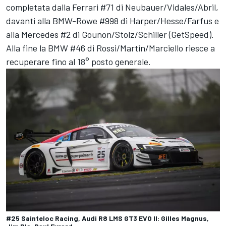
completata dalla Ferrari #71 di Neubauer/Vidales/Abril,
davanti alla BMW-Rowe #998 di Harper/Hesse/Farfus e
alla Mercedes #2 di Gounon/Stolz/Schiller (GetSpeed).
Alla fine la BMW #46 di Rossi/Martin/Marciello riesce a
recuperare fino al 18° posto generale.
#25 Sainteloc Racing, Audi R8 LMS GT3 EVO II: Gilles Magnus,