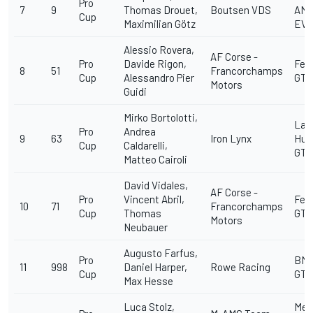
Pro
7
9
Thomas Drouet,
Boutsen VDS
AMG
Cup
Maximilian Götz
EV
Alessio Rovera,
AF Corse -
Pro
Davide Rigon,
Ferr
8
51
Francorchamps
Cup
Alessandro Pier
GT3
Motors
Guidi
Mirko Bortolotti,
Lam
Pro
Andrea
9
63
Iron Lynx
Hur
Cup
Caldarelli,
GT3
Matteo Cairoli
David Vidales,
AF Corse -
Pro
Vincent Abril,
Ferr
10
71
Francorchamps
Cup
Thomas
GT3
Motors
Neubauer
Augusto Farfus,
Pro
BM
11
998
Daniel Harper,
Rowe Racing
Cup
GT3
Max Hesse
Luca Stolz,
Mer