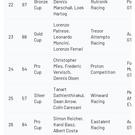
Bronze
Dennis
Rutronik
Pors
22
97
Cup
Marschall, Loek
Racing
GT3 
Hartog
Lorenzo
Patrese,
Tresor
Gold
Aud
23
88
Leonardo
Attempto
Cup
GT3
Moncini,
Racing
Lorenzo Ferrari
Christopher
For
Pro
Mies, Frederic
Proton
24
64
Mus
Cup
Vervisch,
Competition
GT3
Dennis Olsen
Tanart
Mer
Silver
Sathienthirakul,
Winward
25
57
AMG
Cup
Daan Arrow,
Racing
EV
Colin Caresani
Simon Reicher,
Pro
Eastalent
Aud
26
84
Karol Basz,
Cup
Racing
GT3
Albert Costa