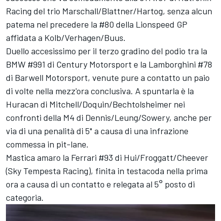
Racing del trio Marschall/Blattner/Hartog, senza alcun
patema nel precedere la #80 della Lionspeed GP
affidata a Kolb/Verhagen/Buus.
Duello accesissimo per il terzo gradino del podio tra la
BMW #991 di Century Motorsport e la Lamborghini #78
di Barwell Motorsport, venute pure a contatto un paio
di volte nella mezz'ora conclusiva. A spuntarla è la
Huracan di Mitchell/Doquin/Bechtolsheimer nei
confronti della M4 di Dennis/Leung/Sowery, anche per
via di una penalità di 5" a causa di una infrazione
commessa in pit-lane.
Mastica amaro la Ferrari #93 di Hui/Froggatt/Cheever
(Sky Tempesta Racing), finita in testacoda nella prima
ora a causa di un contatto e relegata al 5° posto di
categoria.