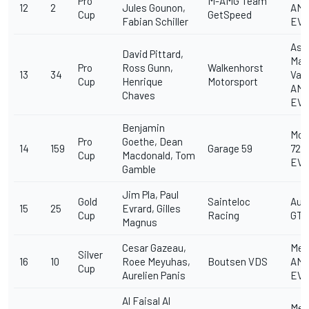
Pro
M-AMG Team
12
2
Jules Gounon,
AMG
Cup
GetSpeed
Fabian Schiller
EV
Ast
David Pittard,
Mar
Pro
Ross Gunn,
Walkenhorst
13
34
Van
Cup
Henrique
Motorsport
AMR
Chaves
EV
Benjamin
McL
Pro
Goethe, Dean
14
159
Garage 59
720
Cup
Macdonald, Tom
EV
Gamble
Jim Pla, Paul
Gold
Sainteloc
Aud
15
25
Evrard, Gilles
Cup
Racing
GT3
Magnus
Cesar Gazeau,
Mer
Silver
16
10
Roee Meyuhas,
Boutsen VDS
AMG
Cup
Aurelien Panis
EV
Al Faisal Al
Mer