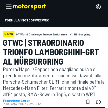
FORMULA 1
MOTOGP
WEC
WRC
GARA
GT World Challenge Europe Endurance
Nürburgring
GTWC | STRAORDINARIO
TRIONFO LAMBORGHINI-GRT
AL NÜRBURGRING
Perera/Mapelli/Pepper non sbagliano nulla e si
prendono meritatamente il successo davanti alla
Porsche-Schumacher CLRT, che nel finale beffa la
Mercedes-Mann Filter. Ferrari rimonta dal 48°
all'8° posto, BMW-Rowe in Top5, disastro WRT.
Francesco Corghi
Pubblicato:
28 lug 2024, 16:53