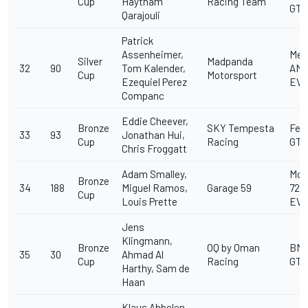
Cup
Haytham
Racing Team
GT3
Qarajouli
Patrick
Assenheimer,
Mer
Silver
Madpanda
32
90
Tom Kalender,
AMG
Cup
Motorsport
Ezequiel Perez
EV
Companc
Eddie Cheever,
Bronze
SKY Tempesta
Ferr
33
93
Jonathan Hui,
Cup
Racing
GT3
Chris Froggatt
Adam Smalley,
McL
Bronze
34
188
Miguel Ramos,
Garage 59
720
Cup
Louis Prette
EV
Jens
Klingmann,
Bronze
OQ by Oman
BM
35
30
Ahmad Al
Cup
Racing
GT3
Harthy, Sam de
Haan
Klaus Abbelen,