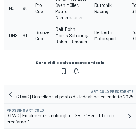
Pro
Sven Müller,
Rutronik
Pors
NC
96
Cup
Patric
Racing
GT3 
Niederhauser
Ralf Bohn,
Bronze
Herberth
Pors
DNS
91
Morris Schuring,
Cup
Motorsport
GT3 
Robert Renauer
Condividi o salva questo articolo
ARTICOLO PRECEDENTE
GTWC | Barcellona al posto di Jeddah nel calendario 2025
PROSSIMO ARTICOLO
GTWC | Finalmente Lamborghini-GRT: "Per il titolo ci
crediamo!"