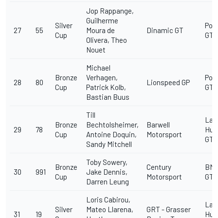
Jop Rappange,
Guilherme
Silver
Pors
27
55
Moura de
Dinamic GT
Cup
GT3 
Olivera, Theo
Nouet
Michael
Bronze
Verhagen,
Pors
28
80
Lionspeed GP
Cup
Patrick Kolb,
GT3 
Bastian Buus
Till
Lam
Bronze
Bechtolsheimer,
Barwell
29
78
Hur
Cup
Antoine Doquin,
Motorsport
GT3
Sandy Mitchell
Toby Sowery,
Bronze
Century
BM
30
991
Jake Dennis,
Cup
Motorsport
GT3
Darren Leung
Loris Cabirou,
Lam
Silver
Mateo Llarena,
GRT - Grasser
31
19
Hur