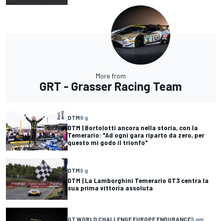
More from
GRT - Grasser Racing Team
DTM
8 g
DTM | Bortolotti ancora nella storia, con la
Temerario: "Ad ogni gara riparto da zero, per
questo mi godo il trionfo"
DTM
9 g
DTM | La Lamborghini Temerario GT3 centra la
sua prima vittoria assoluta
GT WORLD CHALLENGE EUROPE ENDURANCE
5 gm