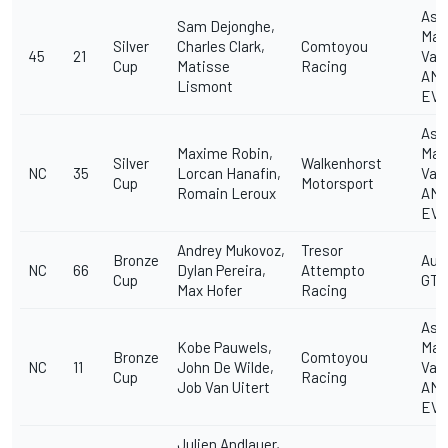
Ast
Sam Dejonghe,
Mar
Silver
Charles Clark,
Comtoyou
45
21
Van
Cup
Matisse
Racing
AMR
Lismont
EV
Ast
Maxime Robin,
Mar
Silver
Walkenhorst
NC
35
Lorcan Hanafin,
Van
Cup
Motorsport
Romain Leroux
AMR
EV
Andrey Mukovoz,
Tresor
Bronze
Aud
NC
66
Dylan Pereira,
Attempto
Cup
GT3
Max Hofer
Racing
Ast
Kobe Pauwels,
Mar
Bronze
Comtoyou
NC
11
John De Wilde,
Van
Cup
Racing
Job Van Uitert
AMR
EV
Julien Andlauer,