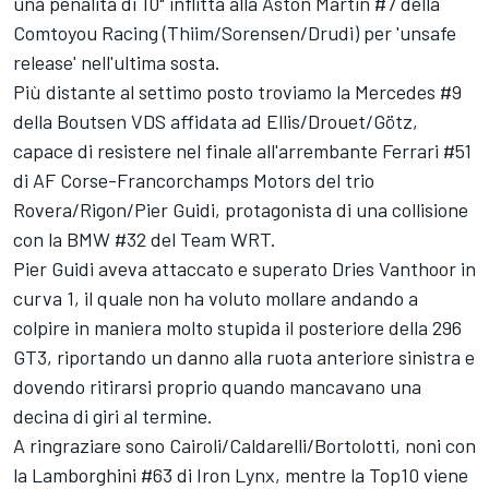
una penalità di 10" inflitta alla Aston Martin #7 della
Comtoyou Racing (Thiim/Sorensen/Drudi) per 'unsafe
release' nell'ultima sosta.
Più distante al settimo posto troviamo la Mercedes #9
della Boutsen VDS affidata ad Ellis/Drouet/Götz,
capace di resistere nel finale all'arrembante Ferrari #51
di AF Corse-Francorchamps Motors del trio
Rovera/Rigon/Pier Guidi, protagonista di una collisione
con la BMW #32 del Team WRT.
Pier Guidi aveva attaccato e superato Dries Vanthoor in
curva 1, il quale non ha voluto mollare andando a
colpire in maniera molto stupida il posteriore della 296
GT3, riportando un danno alla ruota anteriore sinistra e
dovendo ritirarsi proprio quando mancavano una
decina di giri al termine.
A ringraziare sono Cairoli/Caldarelli/Bortolotti, noni con
la Lamborghini #63 di Iron Lynx, mentre la Top10 viene