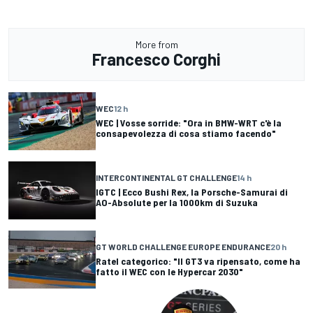
More from
Francesco Corghi
WEC
12 h
WEC | Vosse sorride: "Ora in BMW-WRT c'è la
consapevolezza di cosa stiamo facendo"
INTERCONTINENTAL GT CHALLENGE
14 h
IGTC | Ecco Bushi Rex, la Porsche-Samurai di
AO-Absolute per la 1000km di Suzuka
GT WORLD CHALLENGE EUROPE ENDURANCE
20 h
Ratel categorico: "Il GT3 va ripensato, come ha
fatto il WEC con le Hypercar 2030"