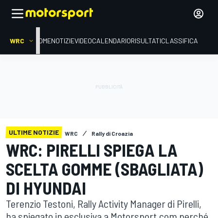
WRC
HOME
NOTIZIE
VIDEO
CALENDARIO
RISULTATI
CLASSIFICA
ULTIME NOTIZIE
WRC
Rally di Croazia
WRC: PIRELLI SPIEGA LA
SCELTA GOMME (SBAGLIATA)
DI HYUNDAI
Terenzio Testoni, Rally Activity Manager di Pirelli,
ha spiegato in esclusiva a Motorsport.com perché