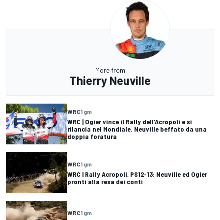
More from
Thierry Neuville
WRC
1 gm
WRC | Ogier vince il Rally dell'Acropoli e si
rilancia nel Mondiale. Neuville beffato da una
doppia foratura
WRC
1 gm
WRC | Rally Acropoli, PS12-13: Neuville ed Ogier
pronti alla resa dei conti
WRC
1 gm