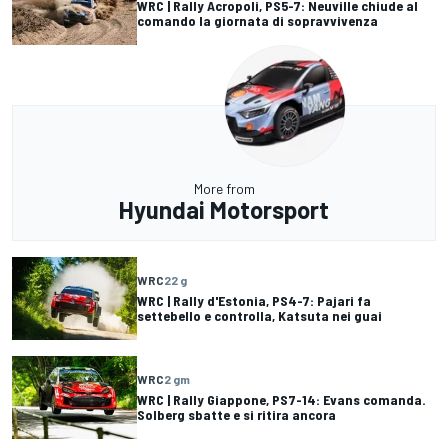
WRC | Rally Acropoli, PS5-7: Neuville chiude al
comando la giornata di sopravvivenza
More from
Hyundai Motorsport
WRC
22 g
WRC | Rally d'Estonia, PS4-7: Pajari fa
settebello e controlla, Katsuta nei guai
WRC
2 gm
WRC | Rally Giappone, PS7-14: Evans comanda.
Solberg sbatte e si ritira ancora