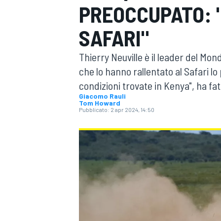
PREOCCUPATO: "
MOTOGP
WEC
SAFARI"
Thierry Neuville è il leader del Mon
che lo hanno rallentato al Safari l
condizioni trovate in Kenya", ha fat
Giacomo Rauli
Tom Howard
Pubblicato:
2 apr 2024, 14:50
WRC