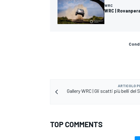
WRC
WRC | Rovanpera 
Condi
ARTICOLO 
Gallery WRC | Gli scatti più belli del 
RALLY
TOP COMMENTS