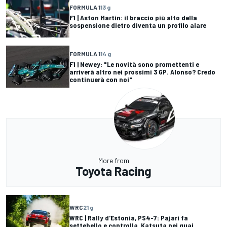
FORMULA 1
13 g
F1 | Aston Martin: il braccio più alto della
sospensione dietro diventa un profilo alare
FORMULA 1
14 g
F1 | Newey: "Le novità sono promettenti e
arriverà altro nei prossimi 3 GP. Alonso? Credo
continuerà con noi"
More from
Toyota Racing
WRC
21 g
WRC | Rally d'Estonia, PS4-7: Pajari fa
settebello e controlla, Katsuta nei guai