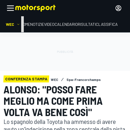
WEC
HOME
NOTIZIE
VIDEO
CALENDARIO
RISULTATI
CLASSIFICA
CONFERENZA STAMPA
WEC
Spa-Francorchamps
ALONSO: "POSSO FARE
MEGLIO MA COME PRIMA
VOLTA VA BENE COSÌ"
Lo spagnolo della Toyota ha ammesso di avere
avuto un'indecisione nella zona centrale della pista.