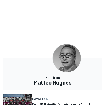
More from
Matteo Nugnes
MOTOGP
4 h
MotoGP | L'Aprilia fa il pieno nella Sprint di