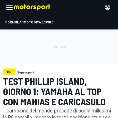
FORMULA 1
MOTOGP
WEC
WRC
TEST
Supersport
TEST PHILLIP ISLAND,
GIORNO 1: YAMAHA AL TOP
CON MAHIAS E CARICASULO
Il campione del mondo precede di pochi millesimi
la R6 gemella, mentre in terza posizione stupisce