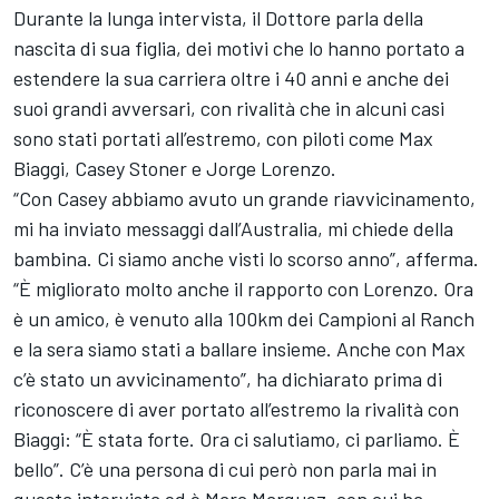
Durante la lunga intervista, il Dottore parla della
nascita di sua figlia, dei motivi che lo hanno portato a
estendere la sua carriera oltre i 40 anni e anche dei
suoi grandi avversari, con rivalità che in alcuni casi
sono stati portati all’estremo, con piloti come Max
Biaggi, Casey Stoner e
Jorge Lorenzo
.
“Con Casey abbiamo avuto un grande riavvicinamento,
mi ha inviato messaggi dall’Australia, mi chiede della
bambina. Ci siamo anche visti lo scorso anno”, afferma.
“È migliorato molto anche il rapporto con Lorenzo. Ora
è un amico, è venuto alla 100km dei Campioni al Ranch
e la sera siamo stati a ballare insieme. Anche con Max
c’è stato un avvicinamento”, ha dichiarato prima di
riconoscere di aver portato all’estremo la rivalità con
Biaggi: “È stata forte. Ora ci salutiamo, ci parliamo. È
bello”. C’è una persona di cui però non parla mai in
questa intervista ed è
Marc Marquez
, con cui ha