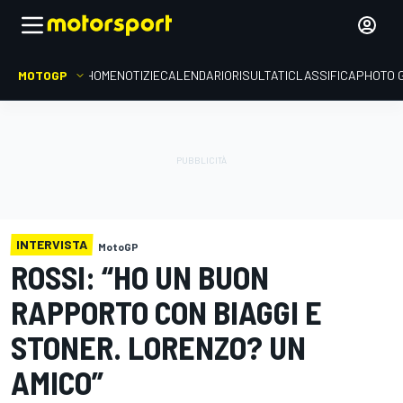
MOTOGP
HOME
NOTIZIE
CALENDARIO
RISULTATI
CLASSIFICA
PHOTO 
INTERVISTA
MotoGP
ROSSI: “HO UN BUON
RAPPORTO CON BIAGGI E
STONER. LORENZO? UN
AMICO”