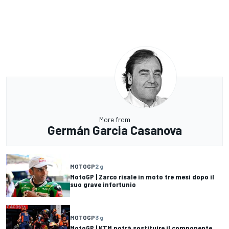
More from
Germán Garcia Casanova
MOTOGP
2 g
MotoGP | Zarco risale in moto tre mesi dopo il
suo grave infortunio
MOTOGP
3 g
MotoGP | KTM potrà sostituire il componente