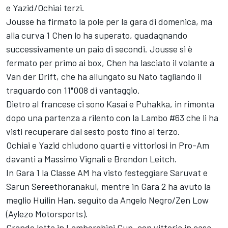
e Yazid/Ochiai terzi.
Jousse ha firmato la pole per la gara di domenica, ma
alla curva 1 Chen lo ha superato, guadagnando
successivamente un paio di secondi. Jousse si è
fermato per primo ai box, Chen ha lasciato il volante a
Van der Drift, che ha allungato su Nato tagliando il
traguardo con 11"008 di vantaggio.
Dietro al francese ci sono Kasai e Puhakka, in rimonta
dopo una partenza a rilento con la Lambo #63 che li ha
visti recuperare dal sesto posto fino al terzo.
Ochiai e Yazid chiudono quarti e vittoriosi in Pro-Am
davanti a Massimo Vignali e Brendon Leitch.
In Gara 1 la Classe AM ha visto festeggiare Saruvat e
Sarun Sereethoranakul, mentre in Gara 2 ha avuto la
meglio Huilin Han, seguito da Angelo Negro/Zen Low
(Aylezo Motorsports).
Grande lotta in Lamborghini Cup, con vittoria in casa