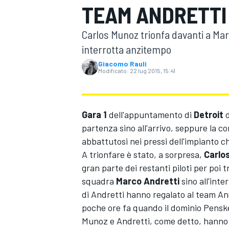
TEAM ANDRETTI
MOTOGP
WEC
Carlos Munoz trionfa davanti a Marc
interrotta anzitempo
Giacomo Rauli
Modificato:
22 lug 2015, 15:41
Gara 1
dell'appuntamento di
Detroit
d
partenza sino all'arrivo, seppure la co
WRC
abbattutosi nei pressi dell'impianto che
A trionfare è stato, a sorpresa,
Carlo
gran parte dei restanti piloti per poi 
squadra
Marco Andretti
sino all'inte
di Andretti hanno regalato al team An
poche ore fa quando il dominio Pensk
Munoz e Andretti, come detto, hanno 