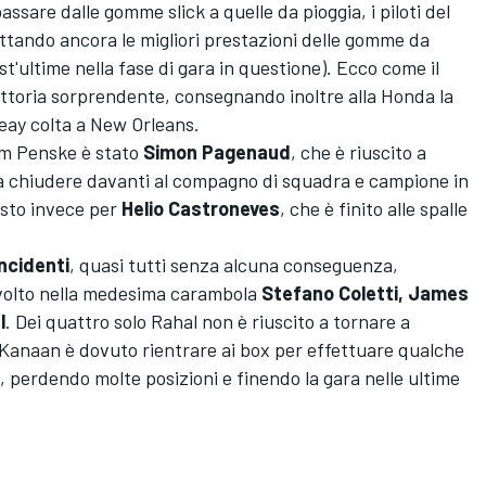
passare dalle gomme slick a quelle da pioggia, i piloti del
uttando ancora le migliori prestazioni delle gomme da
est'ultime nella fase di gara in questione). Ecco come il
ttoria sorprendente, consegnando inoltre alla Honda la
Reay colta a New Orleans.
eam Penske è stato
Simon Pagenaud
, che è riuscito a
 a chiudere davanti al compagno di squadra e campione in
osto invece per
Helio Castroneves
, che è finito alle spalle
ncidenti
, quasi tutti senza alcuna conseguenza,
nvolto nella medesima carambola
Stefano Coletti, James
l
. Dei quattro solo Rahal non è riuscito a tornare a
Kanaan è dovuto rientrare ai box per effettuare qualche
, perdendo molte posizioni e finendo la gara nelle ultime