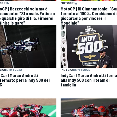
OGP
1 h
MOTOGP
1 g
oGP | Bezzecchi vola ma è
MotoGP | Di Giannantonio: "S
occupato: "Sto male. Fatico a
tornato al 100%. Cerchiamo di
 qualche giro di fila. Firmerei
giocarcela per vincere il
finire le gare"
Mondiale"
YCAR
17 ott 2022
INDYCAR
15 feb 2022
yCar | Marco Andretti
IndyCar | Marco Andretti torna
fermato per la Indy 500 del
alla Indy 500 con il team di
3
famiglia