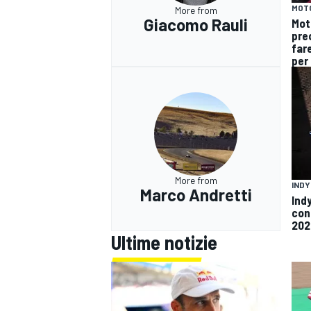
MOT
More from
Giacomo Rauli
Mot
pre
fare
per 
More from
IND
Marco Andretti
Ind
con
202
Ultime notizie
MONOMARCA