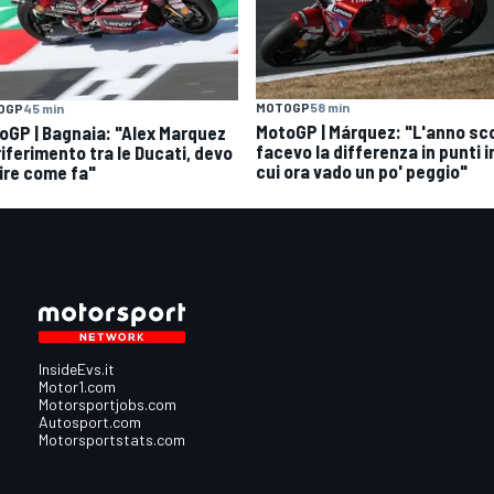
MOTOGP
58 min
OGP
45 min
MotoGP | Márquez: "L'anno sc
oGP | Bagnaia: "Alex Marquez
facevo la differenza in punti i
 riferimento tra le Ducati, devo
cui ora vado un po' peggio"
ire come fa"
InsideEvs.it
Motor1.com
Motorsportjobs.com
Autosport.com
Motorsportstats.com