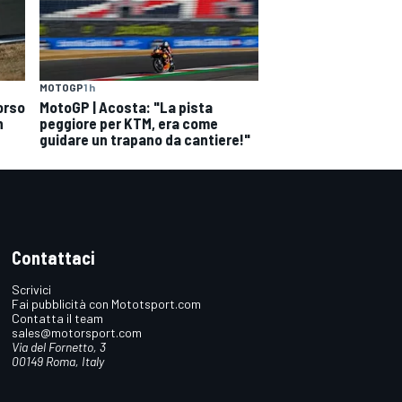
MOTOGP
1 h
orso
MotoGP | Acosta: "La pista
n
peggiore per KTM, era come
guidare un trapano da cantiere!"
Contattaci
Scrivici
Fai pubblicità con Mototsport.com
Contatta il team
sales@motorsport.com
Via del Fornetto, 3
00149 Roma, Italy