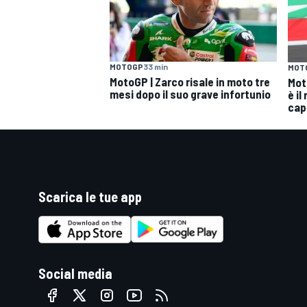
MOTOGP
33 min
MOT
MotoGP | Zarco risale in moto tre
Mot
mesi dopo il suo grave infortunio
è il
cap
Scarica le tue app
RALLY
Social media