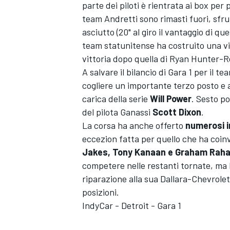
parte dei piloti è rientrata ai box per 
team Andretti sono rimasti fuori, sfr
asciutto (20" al giro il vantaggio di qu
team statunitense ha costruito una vi
vittoria dopo quella di Ryan Hunter-
A salvare il bilancio di Gara 1 per il t
cogliere un importante terzo posto e
carica della serie
Will Power
. Sesto p
del pilota Ganassi
Scott Dixon
.
La corsa ha anche offerto
numerosi i
eccezion fatta per quello che ha coi
Jakes, Tony Kanaan e Graham Raha
competere nelle restanti tornate, ma 
riparazione alla sua Dallara-Chevrolet
posizioni.
IndyCar - Detroit - Gara 1
MONOPOSTO