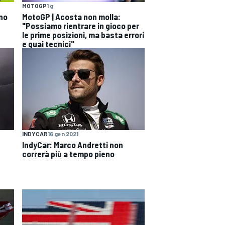
MOTOGP
1 g
ono
MotoGP | Acosta non molla:
"Possiamo rientrare in gioco per
le prime posizioni, ma basta errori
e guai tecnici"
INDYCAR
16 gen 2021
IndyCar: Marco Andretti non
correrà più a tempo pieno