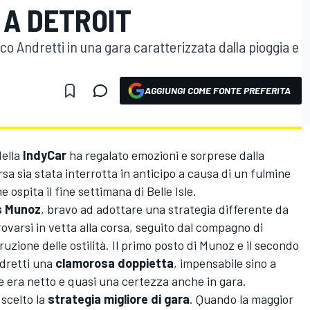
 A DETROIT
o Andretti in una gara caratterizzata dalla pioggia e
AGGIUNGI COME FONTE PREFERITA
ella
IndyCar
ha regalato emozioni e sorprese dalla
rsa sia stata interrotta in anticipo a causa di un fulmine
 ospita il fine settimana di Belle Isle.
s Munoz
, bravo ad adottare una strategia differente da
trovarsi in vetta alla corsa, seguito dal compagno di
rruzione delle ostilità. Il primo posto di Munoz e il secondo
dretti una
clamorosa doppietta
, impensabile sino a
e era netto e quasi una certezza anche in gara.
scelto la
strategia migliore di gara
. Quando la maggior