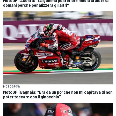
MotoGP | Acosta: "La gomma posteriore media ci aiuterà
domani perché penalizzerà gli altri"
MOTOGP
3 h
MotoGP | Bagnaia: "Era da un po' che non mi capitava di non
poter toccare con il ginocchio"