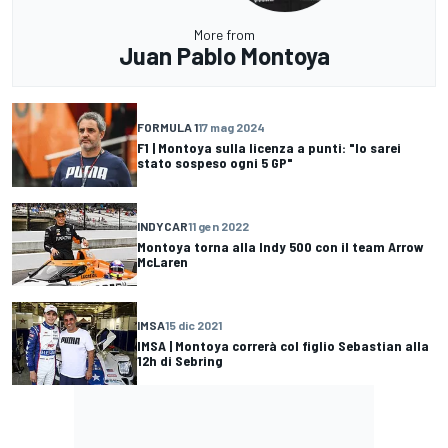
More from
Juan Pablo Montoya
FORMULA 1
17 mag 2024
F1 | Montoya sulla licenza a punti: "Io sarei
stato sospeso ogni 5 GP"
INDYCAR
11 gen 2022
Montoya torna alla Indy 500 con il team Arrow
McLaren
IMSA
15 dic 2021
IMSA | Montoya correrà col figlio Sebastian alla
12h di Sebring