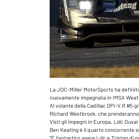
La JDC-Miller MotorSports ha definito
nuovamente impegnata in IMSA Weat
Al volante della Cadillac DPi-V.R #5 
Richard Westbrook, che prenderanno p
Visti gli impegni in Europa, Loïc Duv
Ben Keating è il quarto concorrente s
MONOPOSTO
"È fantastico avere Loïc e Tristan di 