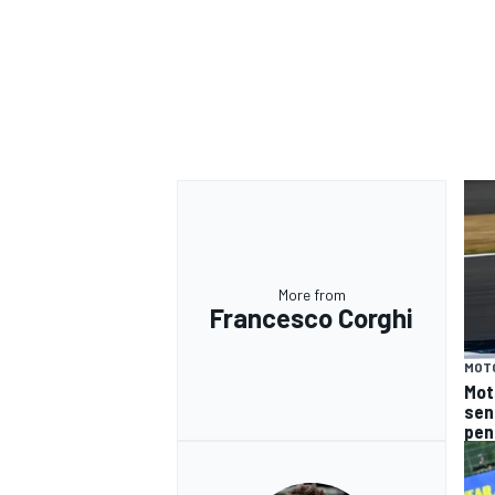
More from
Francesco Corghi
MOT
Moto
sen
pen