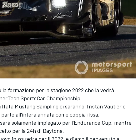
 la formazione per la stagione 2022 che la vedrà
herTech SportsCar Championship.
griffata Mustang Sampling ci saranno Tristan Vautier e
arte all'intera annata come coppia fissa.
al sarà solamente impiegato per l'Endurance Cup, mentre
celto per la 24h di Daytona.
nuovo in squadra per il 2022, e diamo il benvenuto a