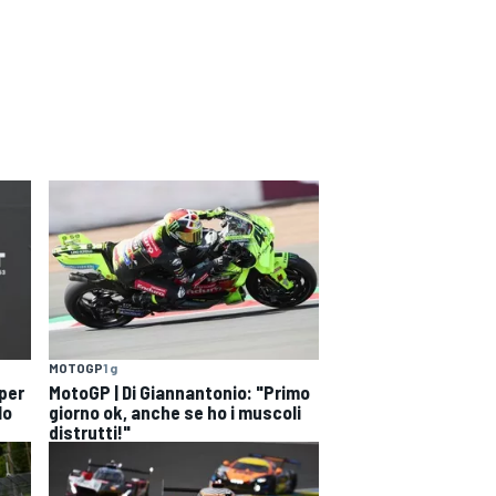
MOTOGP
1 g
 per
MotoGP | Di Giannantonio: "Primo
lo
giorno ok, anche se ho i muscoli
distrutti!"