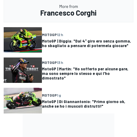
More from
Francesco Corghi
MOTOGP
12 h
MotoGP | Diggia: "Dal 4° giro ero senza gomma,
ho sbagliato a pensare di potermela giocare"
MOTOGP
13 h
MotoGP | Martín: "Ho sofferto per alcune gare,
ma sono sempre lo stesso e qui l'ho
dimostrato"
MOTOGP
1 g
MotoGP | Di Giannantonio: "Primo giorno ok,
anche se ho i muscoli distrutti!"