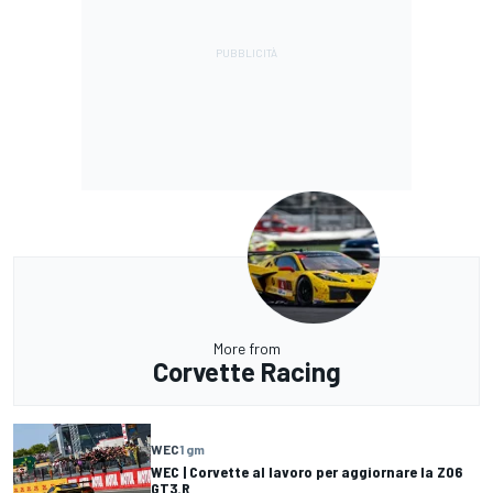
More from
Corvette Racing
WEC
1 gm
WEC | Corvette al lavoro per aggiornare la Z06
GT3.R