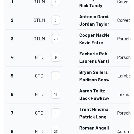
1
GTLM
Corvette
4
Nick Tandy
Antonio García
2
GTLM
Corvette
3
Jordan Taylor
Cooper MacNeil
3
GTLM
Porsche 
79
Kevin Estre
Zacharie Robichon
4
GTD
Porsche 
9
Laurens Vanthoor
Bryan Sellers
5
GTD
Lamborg
1
Madison Snow
Aaron Telitz
6
GTD
Lexus R
14
Jack Hawksworth
Trent Hindman
7
GTD
Porsche 
16
Patrick Long
Roman Angelis
8
GTD
Aston M
23