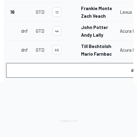
Frankie Montecalvo
16
GTD
Lexus R
12
Zach Veach
John Potter
dnf
GTD
Acura N
44
Andy Lally
Till Bechtolsheimer
dnf
GTD
Acura N
66
Mario Farnbacher
GU