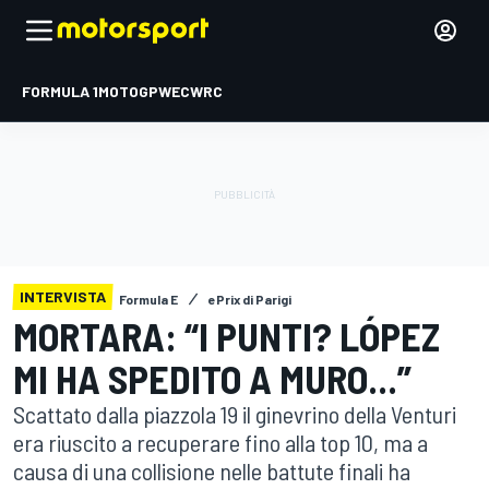
FORMULA 1
MOTOGP
WEC
WRC
INTERVISTA
Formula E
ePrix di Parigi
MORTARA: “I PUNTI? LÓPEZ
MI HA SPEDITO A MURO...”
Scattato dalla piazzola 19 il ginevrino della Venturi
era riuscito a recuperare fino alla top 10, ma a
causa di una collisione nelle battute finali ha