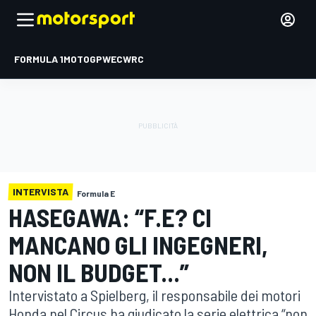
FORMULA 1
MOTOGP
WEC
WRC
INTERVISTA
Formula E
HASEGAWA: “F.E? CI
MANCANO GLI INGEGNERI,
NON IL BUDGET...”
Intervistato a Spielberg, il responsabile dei motori
Honda nel Circus ha giudicato la serie elettrica “non