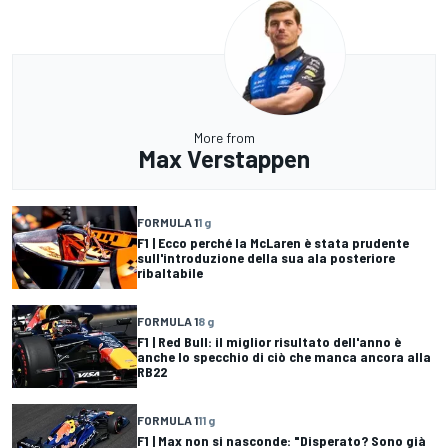
More from
Max Verstappen
FORMULA 1
1 g
F1 | Ecco perché la McLaren è stata prudente
sull'introduzione della sua ala posteriore
ribaltabile
FORMULA 1
8 g
F1 | Red Bull: il miglior risultato dell'anno è
anche lo specchio di ciò che manca ancora alla
RB22
FORMULA 1
11 g
F1 | Max non si nasconde: "Disperato? Sono già