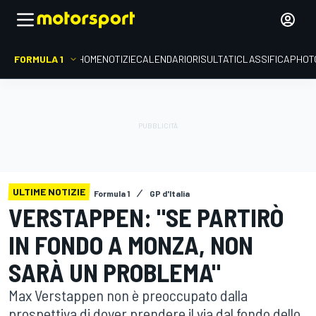
FORMULA 1
HOME
NOTIZIE
CALENDARIO
RISULTATI
CLASSIFICA
PHOT
ULTIME NOTIZIE
Formula 1
GP d'Italia
VERSTAPPEN: "SE PARTIRÒ
IN FONDO A MONZA, NON
SARÀ UN PROBLEMA"
Max Verstappen non è preoccupato dalla
prospettiva di dover prendere il via dal fondo dello