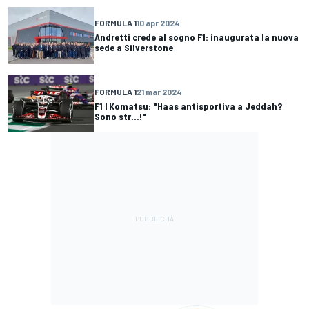
FORMULA 1
10 apr 2024
Andretti crede al sogno F1: inaugurata la nuova
sede a Silverstone
FORMULA 1
21 mar 2024
F1 | Komatsu: "Haas antisportiva a Jeddah?
Sono str...!"