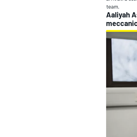
team.
Aaliyah A
meccani