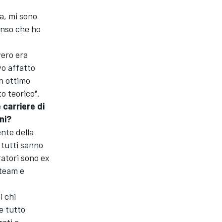
a, mi sono
enso che ho
vero era
vo affatto
un ottimo
o teorico".
 carriere di
ani?
ente della
 tutti sanno
ratori sono ex
 team e
i chi
e tutto