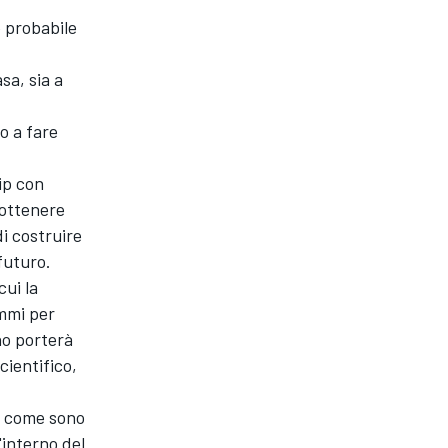
 probabile
sa, sia a
o a fare
ip con
 ottenere
di costruire
 futuro.
cui la
mmi per
no porterà
cientifico,
e come sono
l'interno del