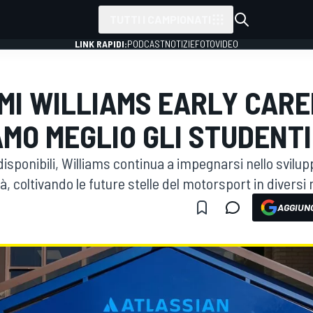
TUTTI I CAMPIONATI
LINK RAPIDI:
PODCAST
NOTIZIE
FOTO
VIDEO
I WILLIAMS EARLY CARE
MO MEGLIO GLI STUDENTI
isponibili, Williams continua a impegnarsi nello svilupp
tà, coltivando le future stelle del motorsport in diversi
AGGIUNG