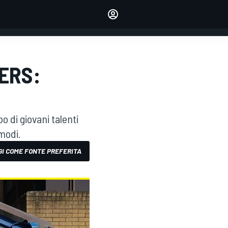
dei tuoi piloti preferiti
Fai sentire la tua voce
commentando l'articolo
ACCEDI
EDIZIONE
ERS:
ITALIA
o di giovani talenti
 modi.
I COME FONTE PREFERITA