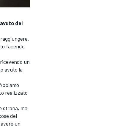
 avuto dei
 raggiungere.
 sto facendo
e ricevendo un
o avuto la
. Abbiamo
to realizzato
e strana, ma
cose del
e avere un