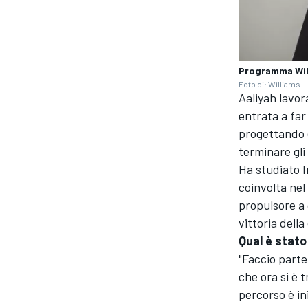
Programma Will
Foto di: Williams
Aaliyah lavor
entrata a far
progettando 
terminare gli
Ha studiato I
coinvolta nel
propulsore a 
vittoria dell
Qual è stato
ENDURANCE/GT
"Faccio parte
che ora si è 
percorso è in