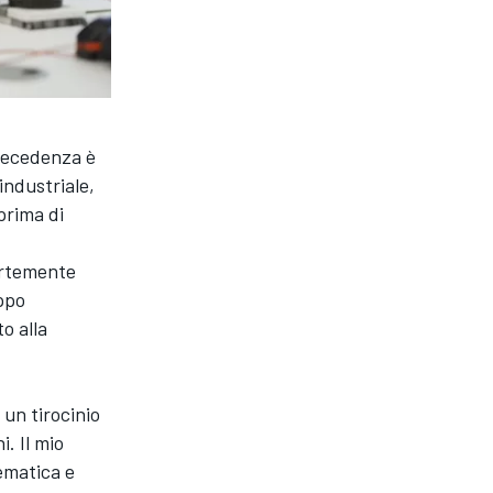
precedenza è
industriale,
prima di
ortemente
uppo
o alla
 un tirocinio
. Il mio
tematica e