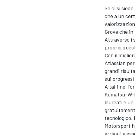
Se ci si siede
che a un cert
valorizzazion
Grove che in
Attraverso i 
proprio ques
Con il miglio
Atlassian per
grandi risult
sui progressi
A tal fine, l'
Komatsu-Will
laureati e un
gratuitamente
tecnologico,
Motorsport h
MONOPOSTO
arrivati a ess