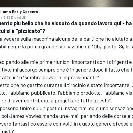
iams Early Careers
n, SNS Digital UK
mento più bello che ha vissuto da quando lavora qui - ha
ui si è "pizzicato"?
a vedere sulla macchina alcune delle parti che ho aiutato a
bilmente la prima grande sensazione di: "Oh, giusto. Sì, lo
tecipando alle mie prime riunioni importanti con i dirigenti 
tivo, mi accorgo sempre che è in genere dopo il fatto che h
o fatto io" o "sembra davvero impressionante".
getto che ho gestito durante il tirocinio è stato importante
tto, l'abbiamo pubblicato, l'abbiamo prodotto, l'abbiamo vis
ire di aver contribuito a progettare tutto questo".
possono finire su un post di Instagram, ed è una sensazion
e poi James Vowles manda un'e-mail parlando delle corse e 
vero fantastico essere coinvolti in questo genere di cose 
 pista".