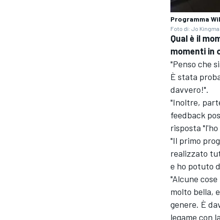
Programma Will
Foto di: Jo Kingma
Qual è il mo
momenti in c
"Penso che si
È stata proba
davvero!".
"Inoltre, par
feedback posi
risposta "l'h
"Il primo pro
realizzato tu
e ho potuto d
"Alcune cose 
molto bella, 
genere. È dav
legame con la