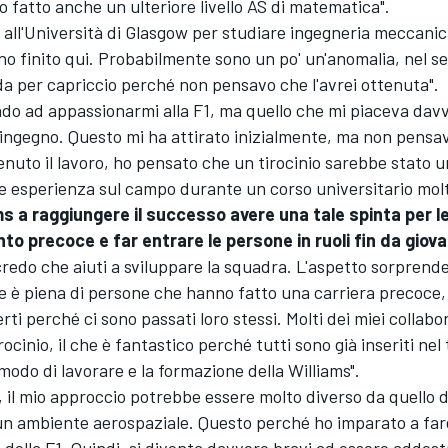
 ho fatto anche un ulteriore livello AS di matematica".
all'Università di Glasgow per studiare ingegneria meccanic
no finito qui. Probabilmente sono un po' un'anomalia, nel s
a per capriccio perché non pensavo che l'avrei ottenuta".
ndo ad appassionarmi alla F1, ma quello che mi piaceva dav
l'ingegno. Questo mi ha attirato inizialmente, ma non pensa
enuto il lavoro, ho pensato che un tirocinio sarebbe stato 
e esperienza sul campo durante un corso universitario molt
ms a raggiungere il successo avere una tale spinta per le
o precoce e far entrare le persone in ruoli fin da giov
 credo che aiuti a sviluppare la squadra. L'aspetto sorprend
e è piena di persone che hanno fatto una carriera precoce,
ti perché ci sono passati loro stessi. Molti dei miei collabo
rocinio, il che è fantastico perché tutti sono già inseriti nel
modo di lavorare e la formazione della Williams".
 il mio approccio potrebbe essere molto diverso da quello d
un ambiente aerospaziale. Questo perché ho imparato a far