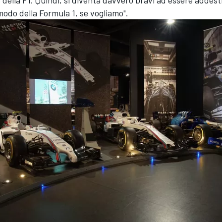
 della F1. Quindi, si diventa davvero bravi ad essere addest
modo della Formula 1, se vogliamo".