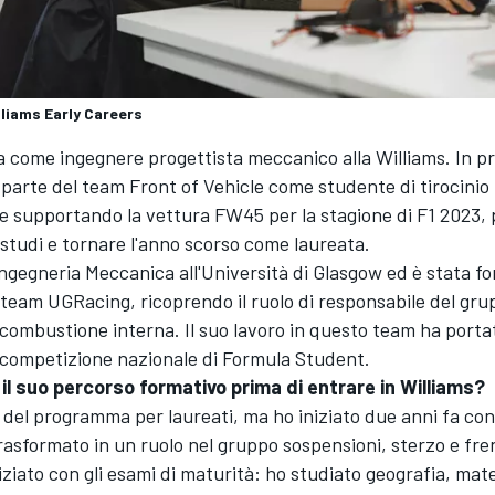
iams Early Careers
a come ingegnere progettista meccanico alla Williams. In 
 parte del team Front of Vehicle come studente di tirocinio 
e supportando la vettura FW45 per la stagione di F1 2023, 
 studi e tornare l'anno scorso come laureata.
ngegneria Meccanica all'Università di Glasgow ed è stata f
 team UGRacing, ricoprendo il ruolo di responsabile del gr
combustione interna. Il suo lavoro in questo team ha portat
a competizione nazionale di Formula Student.
 il suo percorso formativo prima di entrare in Williams?
 del programma per laureati, ma ho iniziato due anni fa con
trasformato in un ruolo nel gruppo sospensioni, sterzo e freni
iziato con gli esami di maturità: ho studiato geografia, ma