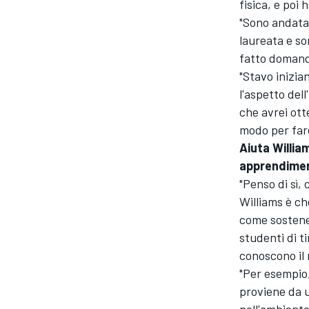
fisica, e poi
"Sono andata 
laureata e so
fatto domand
"Stavo inizia
l'aspetto del
che avrei ott
modo per far
Aiuta Willia
apprendiment
"Penso di sì,
Williams è ch
come sostener
studenti di ti
conoscono il 
MONOMARCA
"Per esempio,
proviene da 