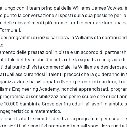
 a lungo con il team principal
della Williams
James Vowles, è
o punto la conversazione si sposti sulla sua passione per la
e delle giovani menti più promettenti e per dare loro una ca
 Formula 1.
suoi programmi di inizio carriera, la
Williams
sta continuand
to.
ramento delle prestazioni in pista e un accordo di partnersh
 il titolo del team che dimostra che la squadra è in grado di
ati dal punto di vista commerciale, la Williams è desiderosa 
 attuali assicurandosi i talenti precoci che la guideranno in
organizzazione ha sviluppato diversi percorsi di carriera, tra 
iams Engineering Academy, nonché apprendistati, progra
 programma di sensibilizzazione per le scuole che quest'an
 10.000 bambini a Grove per introdurli ai lavori in ambito s
 ingegneristico e matematico.
a incontrato tre membri dei diversi programmi per scoprir
ere iscritti ai rispettivi programmi e quali sono i loro ruoli al