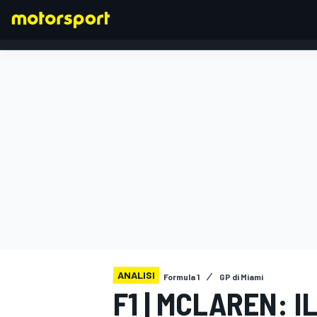
FORMULA 1
ANALISI
Formula 1
GP di Miami
F1 | MCLAREN: I