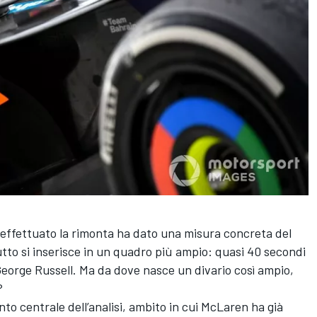
a effettuato la rimonta ha dato una misura concreta del
utto si inserisce in un quadro più ampio: quasi 40 secondi
a George Russell. Ma da dove nasce un divario così ampio,
?
nto centrale dell’analisi, ambito in cui McLaren ha già