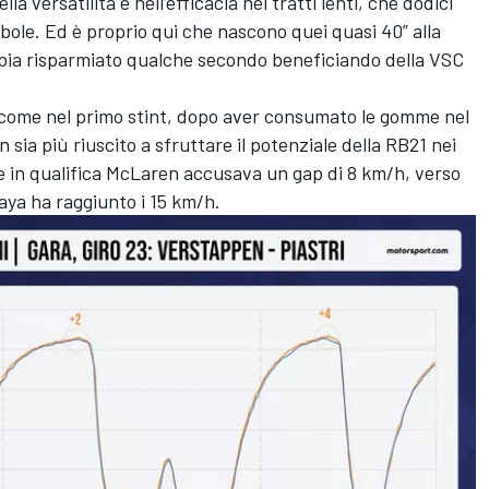
 versatilità e nell’efficacia nei tratti lenti, che dodici
le. Ed è proprio qui che nascono quei quasi 40” alla
ia risparmiato qualche secondo beneficiando della VSC
e come nel primo stint, dopo aver consumato le gomme nel
sia più riuscito a sfruttare il potenziale della RB21 nei
ove in qualifica McLaren accusava un gap di 8 km/h, verso
paya ha raggiunto i 15 km/h.