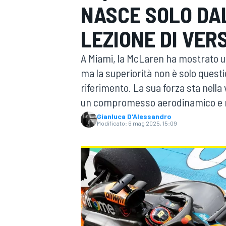
NASCE SOLO DA
MOTOGP
WEC
LEZIONE DI VER
A Miami, la McLaren ha mostrato un 
ma la superiorità non è solo questi
riferimento. La sua forza sta nella 
un compromesso aerodinamico e mec
Gianluca D'Alessandro
Modificato:
6 mag 2025, 15:09
WRC