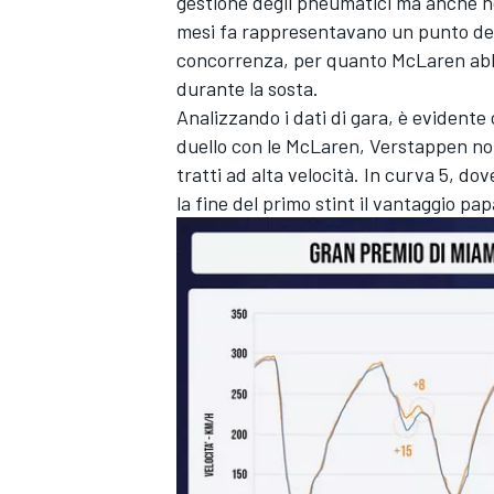
gestione degli pneumatici ma anche nella
mesi fa rappresentavano un punto debo
concorrenza, per quanto McLaren abb
durante la sosta.
Analizzando i dati di gara, è evident
duello con le McLaren, Verstappen non 
tratti ad alta velocità. In curva 5, d
la fine del primo stint il vantaggio pa