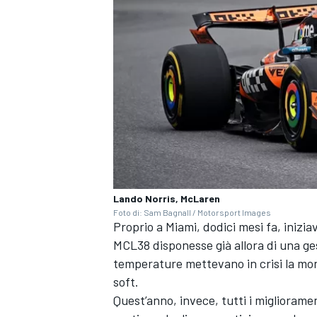
Lando Norris, McLaren
Foto di: Sam Bagnall / Motorsport Images
Proprio a Miami, dodici mesi fa, inizia
MCL38 disponesse già allora di una ges
temperature mettevano in crisi la mon
RALLY
soft.
Quest’anno, invece, tutti i miglioramen