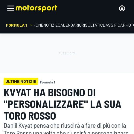
FORMULA 1
HOME
NOTIZIE
CALENDARIO
RISULTATI
CLASSIFICA
PHOT
ULTIME NOTIZIE
Formula 1
KVYAT HA BISOGNO DI
"PERSONALIZZARE" LA SUA
TORO ROSSO
Daniil Kvyat pensa che riuscirà a fare di più con la
Toro Rosso una volta che riuscirà a personalizzare