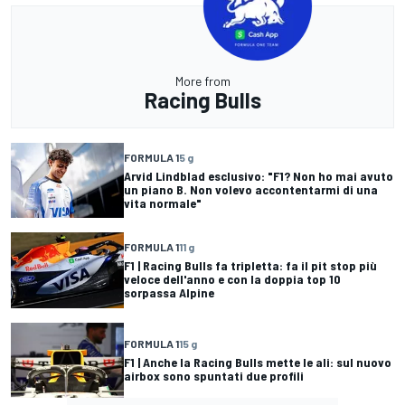
More from
Racing Bulls
FORMULA 1
5 g
Arvid Lindblad esclusivo: "F1? Non ho mai avuto
un piano B. Non volevo accontentarmi di una
vita normale"
FORMULA 1
11 g
F1 | Racing Bulls fa tripletta: fa il pit stop più
veloce dell'anno e con la doppia top 10
sorpassa Alpine
FORMULA 1
15 g
F1 | Anche la Racing Bulls mette le ali: sul nuovo
airbox sono spuntati due profili