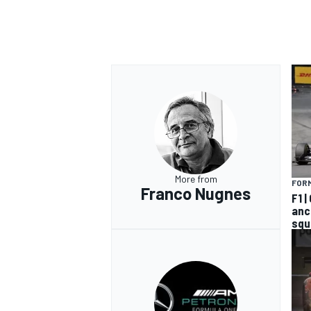
More from
FORM
Franco Nugnes
F1 
anco
squ