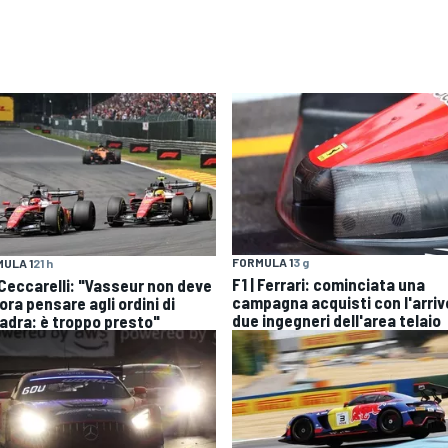
FORMULA 1
3 g
ULA 1
21 h
F1 | Ferrari: cominciata una
| Ceccarelli: "Vasseur non deve
campagna acquisti con l'arriv
ra pensare agli ordini di
due ingegneri dell'area telaio
adra: è troppo presto"