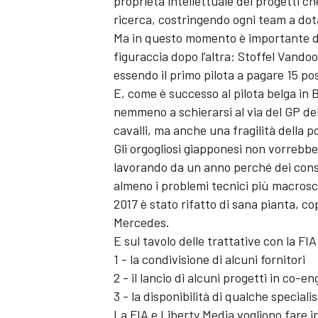
proprietà intellettuale dei progetti c
ricerca, costringendo ogni team a dota
Ma in questo momento è importante d
figuraccia dopo l’altra: Stoffel Vando
essendo il primo pilota a pagare 15 posi
E, come è successo al pilota belga in
nemmeno a schierarsi al via del GP de
cavalli, ma anche una fragilità della 
Gli orgogliosi giapponesi non vorrebbe
lavorando da un anno perché dei cons
almeno i problemi tecnici più macrosco
2017 è stato rifatto di sana pianta, c
Mercedes.
E sul tavolo delle trattative con la FI
ENDURANCE/GT
1 - la condivisione di alcuni fornitori
2 - il lancio di alcuni progetti in co-e
3 - la disponibilità di qualche special
La FIA e Liberty Media vogliono fare 