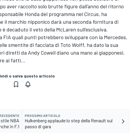
opo aver raccolto solo brutte figure dall’anno del ritorno
sponsabile Honda del programma nel Circus, ha
e il marchio nipponico darà una seconda fornitura di
 è decaduto il veto della McLaren sull’esclusiva.
a FIA quali punti potrebbero sviluppare con la Mercedes,
delle smentite di facciata di Toto Wolff, ha dato la sua
neri diretti da Andy Cowell diano una mano ai giapponesi.
re ai fatti…
vidi o salva questo articolo
PRECEDENTE
PROSSIMO ARTICOLO
 stile NBA
Hulkenberg applaude lo step della Renault sul
nche in F.1
passo di gara