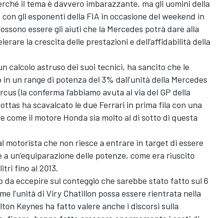
erché il tema è davvero imbarazzante, ma gli uomini della
on gli esponenti della FIA in occasione del weekend in
possono essere gli aiuti che la Mercedes potrà dare alla
rare la crescita delle prestazioni e dell’affidabilità della
 calcolo astruso dei suoi tecnici, ha sancito che le
o in un range di potenza del 3% dall’unità della Mercedes
ircus (la conferma l’abbiamo avuta al via del GP della
ttas ha scavalcato le due Ferrari in prima fila con una
e come il motore Honda sia molto al di sotto di questa
l motorista che non riesce a entrare in target di essere
are a un’equiparazione delle potenze, come era riuscito
itri fino al 2013.
da eccepire sul conteggio che sarebbe stato fatto sul 6
e l’unità di Viry Chatillon possa essere rientrata nella
ilton Keynes ha fatto valere anche i discorsi sulla