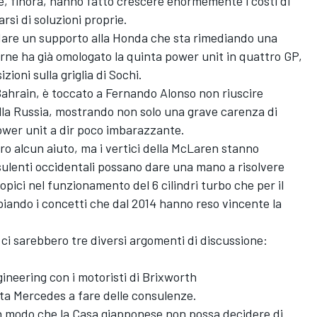
he, finora, hanno fatto crescere enormemente i costi di
rsi di soluzioni proprie.
are un supporto alla Honda che sta rimediando una
orne ha già omologato la quinta power unit in quattro GP,
zioni sulla griglia di Sochi.
 Bahrain, è toccato a Fernando Alonso non riuscire
lla Russia, mostrando non solo una grave carenza di
power unit a dir poco imbarazzante.
ro alcun aiuto, ma i vertici della McLaren stanno
ulenti occidentali possano dare una mano a risolvere
pici nel funzionamento del 6 cilindri turbo che per il
opiando i concetti che dal 2014 hanno reso vincente la
A ci sarebbero tre diversi argomenti di discussione:
ngineering con i motoristi di Brixworth
ista Mercedes a fare delle consulenze.
in modo che la Casa giapponese non possa decidere di