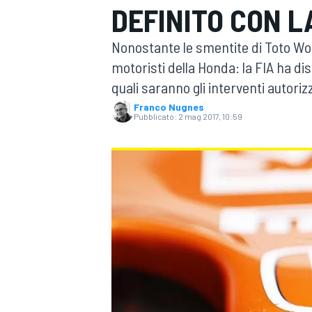
DEFINITO CON LA
MOTOGP
WEC
Nonostante le smentite di Toto Wolf
motoristi della Honda: la FIA ha di
quali saranno gli interventi autorizz
Franco Nugnes
Pubblicato:
2 mag 2017, 10:59
WRC