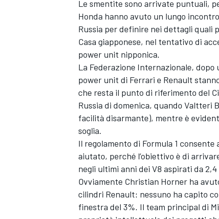
Le smentite sono arrivate puntuali, p
Honda hanno avuto un lungo incontro c
Russia per definire nei dettagli quali 
Casa giapponese, nel tentativo di accele
power unit nipponica.
La Federazione Internazionale, dopo un
power unit di Ferrari e Renault stann
che resta il punto di riferimento del C
Russia di domenica, quando Valtteri Bo
facilità disarmante), mentre è evident
soglia.
Il regolamento di Formula 1 consente a
aiutato, perché l’obiettivo è di arriv
negli ultimi anni dei V8 aspirati da 2,4 l
Ovviamente Christian Horner ha avuto 
cilindri Renault: nessuno ha capito com
finestra del 3%. Il team principal di M