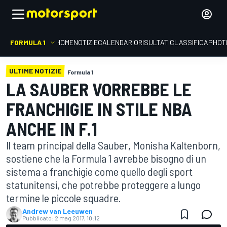
FORMULA 1
HOME
NOTIZIE
CALENDARIO
RISULTATI
CLASSIFICA
PHOT
ULTIME NOTIZIE
Formula 1
LA SAUBER VORREBBE LE
FRANCHIGIE IN STILE NBA
ANCHE IN F.1
Il team principal della Sauber, Monisha Kaltenborn,
sostiene che la Formula 1 avrebbe bisogno di un
sistema a franchigie come quello degli sport
statunitensi, che potrebbe proteggere a lungo
termine le piccole squadre.
Andrew van Leeuwen
Pubblicato:
2 mag 2017, 10:12