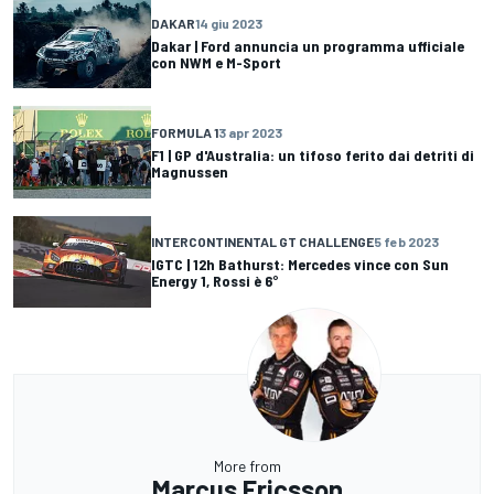
DAKAR
14 giu 2023
Dakar | Ford annuncia un programma ufficiale
con NWM e M-Sport
FORMULA 1
3 apr 2023
F1 | GP d'Australia: un tifoso ferito dai detriti di
Magnussen
INTERCONTINENTAL GT CHALLENGE
5 feb 2023
IGTC | 12h Bathurst: Mercedes vince con Sun
Energy 1, Rossi è 6°
More from
Marcus Ericsson