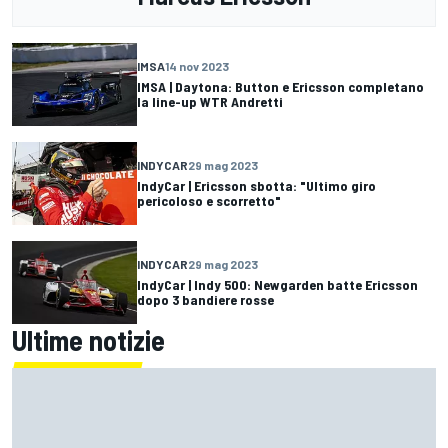
IMSA
14 nov 2023
IMSA | Daytona: Button e Ericsson completano
la line-up WTR Andretti
INDYCAR
29 mag 2023
IndyCar | Ericsson sbotta: "Ultimo giro
pericoloso e scorretto"
INDYCAR
29 mag 2023
IndyCar | Indy 500: Newgarden batte Ericsson
dopo 3 bandiere rosse
Ultime notizie