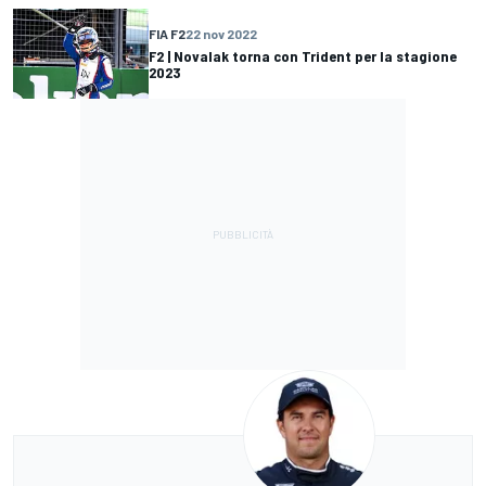
FIA F2
22 nov 2022
F2 | Novalak torna con Trident per la stagione
2023