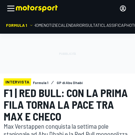
FORMULA 1
HOME
NOTIZIE
CALENDARIO
RISULTATI
CLASSIFICA
PHOT
INTERVISTA
Formula 1
GP di Abu Dhabi
F1 | RED BULL: CON LA PRIMA
FILA TORNA LA PACE TRA
MAX E CHECO
Max Verstappen conquista la settima pole
stagionale ad Abu Dhabi e la Red Bull monopolizza