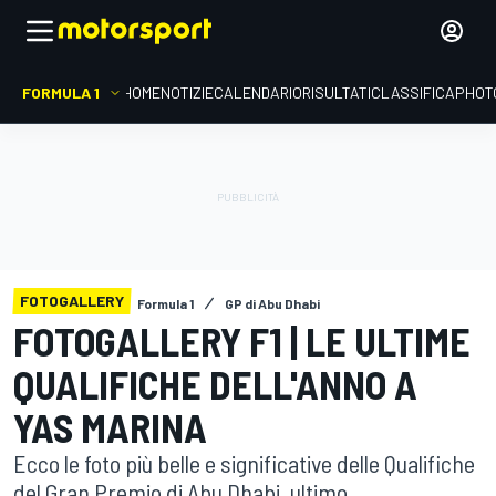
FORMULA 1
HOME
NOTIZIE
CALENDARIO
RISULTATI
CLASSIFICA
PHOT
FOTOGALLERY
Formula 1
GP di Abu Dhabi
FOTOGALLERY F1 | LE ULTIME
QUALIFICHE DELL'ANNO A
YAS MARINA
Ecco le foto più belle e significative delle Qualifiche
del Gran Premio di Abu Dhabi, ultimo