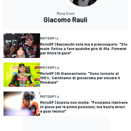
More from
Giacomo Rauli
MOTOGP
1 g
MotoGP | Bezzecchi vola ma è preoccupato: "Sto
male. Fatico a fare qualche giro di fila. Firmerei
per finire le gare"
MOTOGP
2 g
MotoGP | Di Giannantonio: "Sono tornato al
100%. Cerchiamo di giocarcela per vincere il
Mondiale"
MOTOGP
2 g
MotoGP | Acosta non molla: "Possiamo rientrare
in gioco per le prime posizioni, ma basta errori
e guai tecnici"