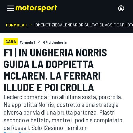
FORMULA 1
HOME
NOTIZIE
CALENDARIO
RISULTATI
CLASSIFICA
PHOT
GARA
Formula 1
GP d'Ungheria
F1 | IN UNGHERIA NORRIS
GUIDA LA DOPPIETTA
MCLAREN. LA FERRARI
ILLUDE E POI CROLLA
Leclerc comanda fino all'ultima sosta, poi crolla.
Ne approfitta Norris, costretto a una strategia
diversa per via di una brutta partenza. Piastri
secondo e beffato, mentre il podio è completato
da Russell. Solo 12esimo Hamilton.