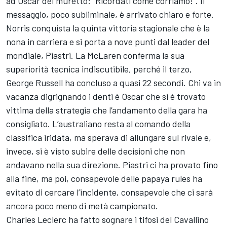
ad Oscar del muretto: “Ricordati come corriamo!”. Il
messaggio, poco subliminale, è arrivato chiaro e forte.
Norris conquista la quinta vittoria stagionale che è la
nona in carriera e si porta a nove punti dal leader del
mondiale, Piastri. La McLaren conferma la sua
superiorità tecnica indiscutibile, perché il terzo,
George Russell ha concluso a quasi 22 secondi. Chi va in
vacanza digrignando i denti è Oscar che si è trovato
vittima della strategia che l’andamento della gara ha
consigliato. L’australiano resta al comando della
classifica iridata, ma sperava di allungare sul rivale e,
invece, si è visto subire delle decisioni che non
andavano nella sua direzione. Piastri ci ha provato fino
alla fine, ma poi, consapevole delle papaya rules ha
evitato di cercare l’incidente, consapevole che ci sarà
ancora poco meno di metà campionato.
Charles Leclerc ha fatto sognare i tifosi del Cavallino