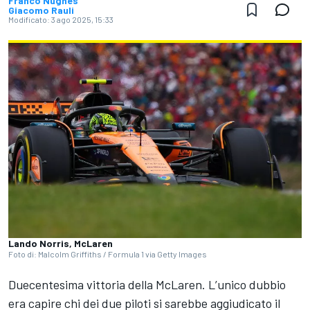
Franco Nugnes
Giacomo Rauli
Modificato:
3 ago 2025, 15:33
Lando Norris, McLaren
Foto di: Malcolm Griffiths / Formula 1 via Getty Images
Duecentesima vittoria della McLaren. L’unico dubbio
era capire chi dei due piloti si sarebbe aggiudicato il