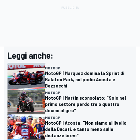
Leggi anche:
MOTOGP
MotoGP | Marquez domina la Sprint di
Balaton Park, sul podio Acosta e
Bezzecchi
MOTOGP
MotoGP | Martin sconsolato: "Solo nel
primo settore perdo tre o quattro
decimi al giro"
MOTOGP
MotoGP | Acosta: "Non siamo al livello
della Ducati, e tanto meno sulle
distanze brevi"