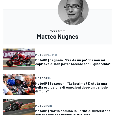
More from
Matteo Nugnes
MOTOGP
36 min
MotoGP | Bagnaia: "Era da un po' che non mi
capitava di non poter toccare con il ginocchio"
MOTOGP
1 h
MotoGP | Bezzecchi: "Le lacrime? E' stata una
bella esplosione di emozioni dopo un periodo
difficile"
MOTOGP
2 h
MotoGP | Martin domina la Sprint di Silverstone
con l'Aprilia che piazza la tripletta