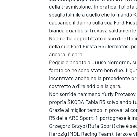
della trasmissione. In pratica il pil
sbaglio (simile a quello che lo mandò 
causando il danno sulla sua Ford Fie
bianca quando si trovava saldamente
Non ne ha approfittato il suo diretto
della sua Ford Fiesta R5; fermatosi p
ancora in gara.
Peggio è andata a Juuso Nordgren, su
forate ce ne sono state ben due. Il gu
incontrato anche nella precedente pro
costretto a dire addio alla gara.
Non sorride nemmeno Yuriy Protasov (
propria ŠKODA Fabia R5 scivolando fuo
Grazie al miglior tempo in prova, al
R5 della ARC Sport: il portoghese è in
Grzegorz Grzyb (Rufa Sport) che è se
Herczig (MOL Racing Team), terzo e v