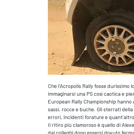
Che l'Acropolis Rally fosse durissimo l
immaginarsi una PS così caotica e piena 
European Rally Championship hanno aff
sassi, rocce e buche. Gli sterrati dell
errori, incidenti forature e quant'altr
Il ritiro più clamoroso è quello di Ale
MONOPOSTO
dai colleghi dopo essersi dovuto ferma