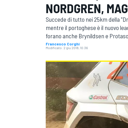
NORDGREN, MA
MOTOGP
WEC
Succede di tutto nei 25km della "Dro
mentre il portoghese è il nuovo le
forano anche Brynildsen e Protasov
Francesco Corghi
Modificato:
2 giu 2018, 10:36
WRC