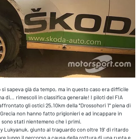
o si sapeva già da tempo, ma in questo caso era difficile
di... rimescoli in classifica generale! I piloti del FIA
rontato gli ostici 25,10km della "Drossohori 1" piena di
a Grecia non hanno fatto prigionieri e ad incappare in
o sono stati nientemeno che i primi.
xey Lukyanuk, giunto al traguardo con oltre 19' di ritardo
re lungo il percorso a causa della rottura di una ruota e