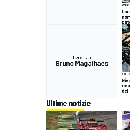
WEC
Lice
nomi
cat
More from
Bruno Magalhaes
ERC
Nie
rinu
del
Ultime notizie