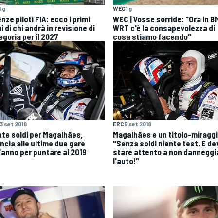
1 g
WEC
1 g
nze piloti FIA: ecco i primi
WEC | Vosse sorride: "Ora in 
 di chi andrà in revisione di
WRT c'è la consapevolezza di
egoria per il 2027
cosa stiamo facendo"
13 set 2018
ERC
5 set 2018
nte soldi per Magalhães,
Magalhães e un titolo-miraggi
ncia alle ultime due gare
"Senza soldi niente test. E de
l'anno per puntare al 2019
stare attento a non danneggi
l'auto!"