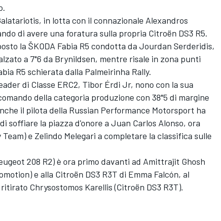
o.
alatariotis, in lotta con il connazionale Alexandros
ndo di avere una foratura sulla propria Citroën DS3 R5.
o posto la ŠKODA Fabia R5 condotta da Jourdan Serderidis,
calzato a 7"6 da Brynildsen, mentre risale in zona punti
bia R5 schierata dalla Palmeirinha Rally.
l leader di Classe ERC2, Tibor Érdi Jr, nono con la sua
comando della categoria produzione con 38"5 di margine
Anche il pilota della Russian Performance Motorsport ha
di soffiare la piazza d'onore a Juan Carlos Alonso, ora
y Team) e Zelindo Melegari a completare la classifica sulle
ugeot 208 R2) è ora primo davanti ad Amittrajit Ghosh
romotion) e alla Citroën DS3 R3T di Emma Falcón, al
 ritirato Chrysostomos Karellis (Citroën DS3 R3T).