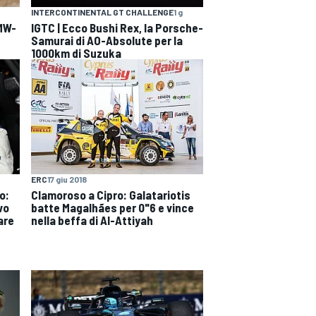
INTERCONTINENTAL GT CHALLENGE
1 g
BMW-
IGTC | Ecco Bushi Rex, la Porsche-
Samurai di AO-Absolute per la
1000km di Suzuka
ERC
17 giu 2018
o:
Clamoroso a Cipro: Galatariotis
vo
batte Magalhães per 0"6 e vince
are
nella beffa di Al-Attiyah