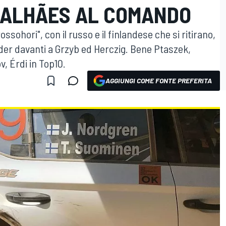
GALHÃES AL COMANDO
ssohori", con il russo e il finlandese che si ritirano,
ader davanti a Grzyb ed Herczig. Bene Ptaszek,
, Érdi in Top10.
AGGIUNGI COME FONTE PREFERITA