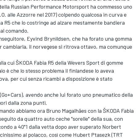
ota della Russian Performance Motorsport ha commesso uno
K.O. alle Azzorre nel 2017) colpendo qualcosa in curva e
sta R5 che lo costringe ad alzare mestamente bandiera
 al comando.
 inseguitore, Eyvind Brynildsen, che ha forato una gomma
er cambiarla, il norvegese si ritrova ottavo, ma comunque
lla cui ŠKODA Fabia R5 della Wevers Sport di gomme
aio è che lo stesso problema il finlandese lo aveva
va, per cui senza ricambi a disposizione è stato
Go+Cars), avendo anche lui forato uno pneumatico della
ri dalla zona punti.
 comando abbiamo ora Bruno Magalhães con la ŠKODA Fabia
seguito da quattro auto ceche "sorelle" della sua, con
condo a 40"1 dalla vetta dopo aver superato Norbert
icinissimo al polacco, così come Hubert Ptasezk (TRT