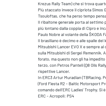
Krezus Rally Team) che si trova quart
Più staccato invece il cipriota Simos G
Tsouloftas, che ha perso tempo pensa
Il ribaltone generale porta al settim
più lontano dalla coppia di Cipro e in
Paulo Nobre al volante della ŠKODA Fa
Il brasiliano è decimo e alle spalle de
Mitsubishi Lancer EVO X e sempre al 
sulla Mitsubishi di Sergei Remennik. 
forato, ma questo non gli ha impedito 
terzo, con Petros Panteli (Q8 Oils Rall
rispettive Lancer.
In ERC3 Artur Muradian (TBRacing, Pe
(Ford Fiesta R2 - Baltic Motorsport P
ENDURANCE/GT
comando dell'ERC Ladies' Trophy. Si è
ERC - Acropoli: PS4