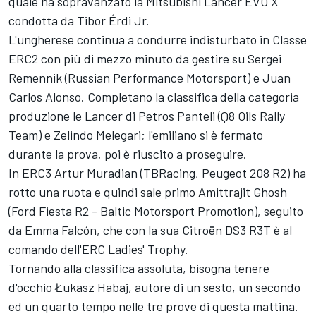
quale ha sopravanzato la Mitsubishi Lancer EVO X
condotta da Tibor Érdi Jr.
L'ungherese continua a condurre indisturbato in Classe
ERC2 con più di mezzo minuto da gestire su Sergei
Remennik (Russian Performance Motorsport) e Juan
Carlos Alonso. Completano la classifica della categoria
produzione le Lancer di Petros Panteli (Q8 Oils Rally
Team) e Zelindo Melegari; l'emiliano si è fermato
durante la prova, poi è riuscito a proseguire.
In ERC3 Artur Muradian (TBRacing, Peugeot 208 R2) ha
rotto una ruota e quindi sale primo Amittrajit Ghosh
(Ford Fiesta R2 - Baltic Motorsport Promotion), seguito
da Emma Falcón, che con la sua Citroën DS3 R3T è al
comando dell'ERC Ladies' Trophy.
Tornando alla classifica assoluta, bisogna tenere
d'occhio Łukasz Habaj, autore di un sesto, un secondo
ed un quarto tempo nelle tre prove di questa mattina.