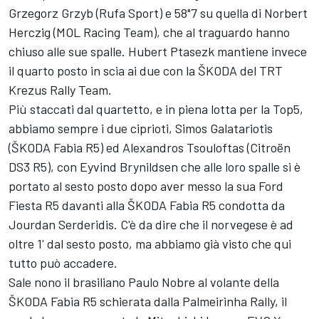
Grzegorz Grzyb (Rufa Sport) e 58"7 su quella di Norbert
Herczig (MOL Racing Team), che al traguardo hanno
chiuso alle sue spalle. Hubert Ptasezk mantiene invece
il quarto posto in scia ai due con la ŠKODA del TRT
Krezus Rally Team.
Più staccati dal quartetto, e in piena lotta per la Top5,
abbiamo sempre i due ciprioti, Simos Galatariotis
(ŠKODA Fabia R5) ed Alexandros Tsouloftas (Citroën
DS3 R5), con Eyvind Brynildsen che alle loro spalle si è
portato al sesto posto dopo aver messo la sua Ford
Fiesta R5 davanti alla ŠKODA Fabia R5 condotta da
Jourdan Serderidis. C'è da dire che il norvegese è ad
oltre 1' dal sesto posto, ma abbiamo già visto che qui
tutto può accadere.
Sale nono il brasiliano Paulo Nobre al volante della
ŠKODA Fabia R5 schierata dalla Palmeirinha Rally, il