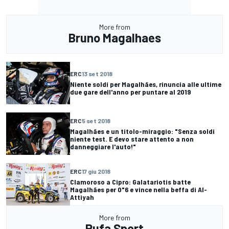
More from
Bruno Magalhaes
ERC
13 set 2018
Niente soldi per Magalhães, rinuncia alle ultime
due gare dell'anno per puntare al 2019
ERC
5 set 2018
Magalhães e un titolo-miraggio: "Senza soldi
niente test. E devo stare attento a non
danneggiare l'auto!"
ERC
17 giu 2018
Clamoroso a Cipro: Galatariotis batte
Magalhães per 0"6 e vince nella beffa di Al-
Attiyah
More from
Rufa Sport