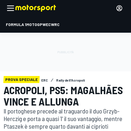
FORMULA 1
MOTOGP
WEC
WRC
PROVA SPECIALE
ERC
Rally dell'Acropoli
ACROPOLI, PS5: MAGALHÃES
VINCE E ALLUNGA
Il portoghese precede al traguardo il duo Grzyb-
Herczig e porta a quasi 1' il suo vantaggio, mentre
Ptaszek è sempre quarto davanti ai ciprioti