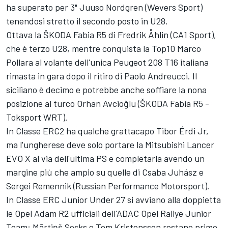
ha superato per 3" Juuso Nordgren (Wevers Sport)
tenendosi stretto il secondo posto in U28.
Ottava la ŠKODA Fabia R5 di Fredrik Åhlin (CA1 Sport),
che è terzo U28, mentre conquista la Top10 Marco
Pollara al volante dell'unica Peugeot 208 T16 italiana
rimasta in gara dopo il ritiro di Paolo Andreucci. Il
siciliano è decimo e potrebbe anche soffiare la nona
posizione al turco Orhan Avcioğlu (ŠKODA Fabia R5 -
Toksport WRT).
In Classe ERC2 ha qualche grattacapo Tibor Érdi Jr,
ma l'ungherese deve solo portare la Mitsubishi Lancer
EVO X al via dell'ultima PS e completarla avendo un
margine più che ampio su quelle di Csaba Juhász e
Sergei Remennik (Russian Performance Motorsport).
In Classe ERC Junior Under 27 si avviano alla doppietta
le Opel Adam R2 ufficiali dell'ADAC Opel Rallye Junior
Team: Mārtiņš Sesks e Tom Kristensson restano primo