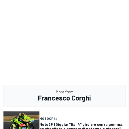
More from
Francesco Corghi
MOTOGP
1 g
MotoGP | Diggia: "Dal 4° giro ero senza gomma,
ho sbagliato a pensare di potermela giocare"