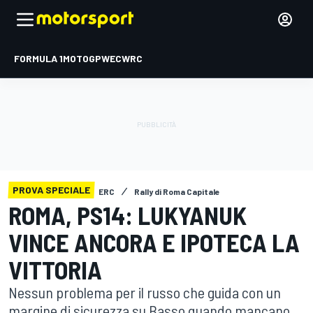
FORMULA 1
MOTOGP
WEC
WRC
PROVA SPECIALE
ERC
Rally di Roma Capitale
ROMA, PS14: LUKYANUK
VINCE ANCORA E IPOTECA LA
VITTORIA
Nessun problema per il russo che guida con un
margine di sicurezza su Basso quando mancano